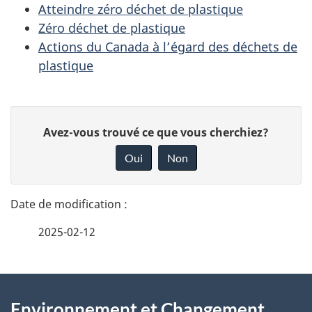
Atteindre zéro déchet de plastique
Zéro déchet de plastique
Actions du Canada à l’égard des déchets de
plastique
D
D
Avez-vous trouvé ce que vous cherchiez?
é
o
Oui
Non
n
t
n
a
e
2025-02-12
i
z
v
l
o
À
s
t
Environnement et Changement