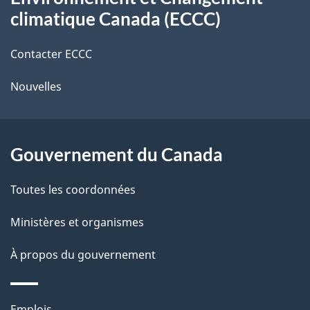
propos
r
d
climatique Canada (ECCC)
de
e
e
r
Contacter ECCC
ce
l
é
Nouvelles
site
t
a
r
p
o
Gouvernement du Canada
a
a
c
g
Toutes les coordonnées
t
e
Ministères et organismes
i
o
À propos du gouvernement
n
s
Thèmes
Emplois