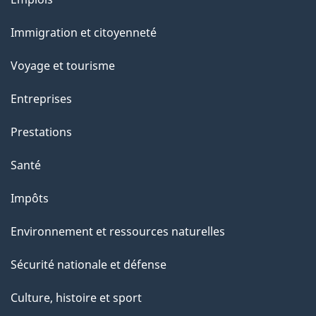
u
et
r
Immigration et citoyenneté
sujets
c
e
Voyage et tourisme
t
Entreprises
t
e
Prestations
p
Santé
a
g
Impôts
e
Environnement et ressources naturelles
Sécurité nationale et défense
Culture, histoire et sport