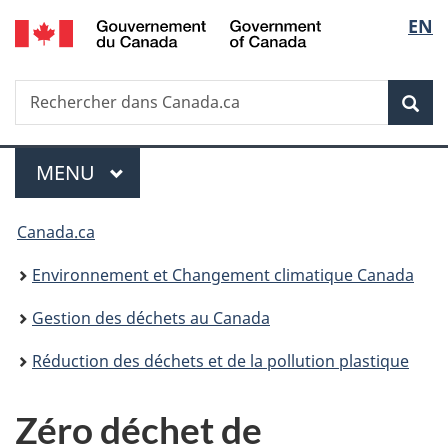
/
Sélec
EN
Passer
Passer
Passer
Government
au
à
à
de
of
contenu
«
la
Canada
Recherche
Rechercher
principal
Au
version
Rec
la
dans
sujet
HTML
Canada.ca
du
simplifiée
langu
Menu
gouvernement
MENU
PRINCIPAL
»
Vous
Canada.ca
êtes
Environnement et Changement climatique Canada
ici :
Gestion des déchets au Canada
Réduction des déchets et de la pollution plastique
Zéro déchet de