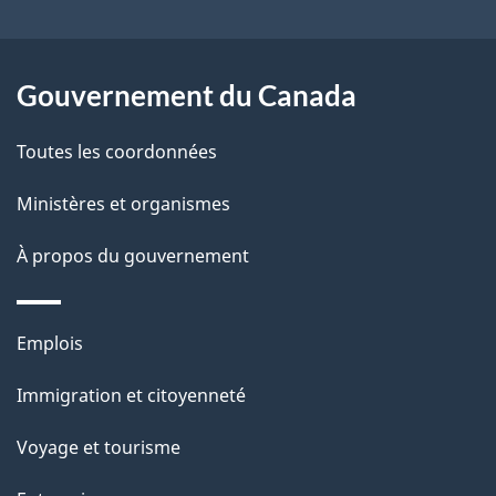
site
t
a
r
p
o
Gouvernement du Canada
a
a
c
g
Toutes les coordonnées
t
e
Ministères et organismes
i
o
À propos du gouvernement
n
s
Thèmes
u
Emplois
et
r
Immigration et citoyenneté
sujets
c
e
Voyage et tourisme
t