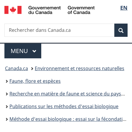
/
Sélec
EN
Passer
Passer
Passer
Government
au
à
à
de
of
contenu
«
la
Canada
Recherche
Rechercher
principal
Au
version
Rec
la
dans
sujet
HTML
Canada.ca
du
simplifiée
langu
Menu
gouvernement
MENU
PRINCIPAL
»
Vous
Canada.ca
Environnement et ressources naturelles
êtes
Faune, flore et espèces
ici :
Recherche en matière de faune et science du paysage
Publications sur les méthodes d’essai biologique
Méthode d’essai biologique : essai sur la fécondation chez les échinides ou oursins globuleux et oursins plats