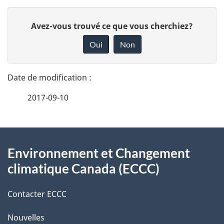
D
D
Avez-vous trouvé ce que vous cherchiez?
é
o
Oui
Non
n
t
n
a
e
2017-09-10
i
z
v
l
o
À
s
t
Environnement et Changement
propos
r
d
climatique Canada (ECCC)
de
e
e
r
Contacter ECCC
ce
l
é
Nouvelles