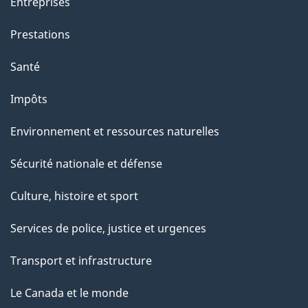
Entreprises
t
e
Prestations
p
Santé
a
g
Impôts
e
Environnement et ressources naturelles
Sécurité nationale et défense
Culture, histoire et sport
Services de police, justice et urgences
Transport et infrastructure
Le Canada et le monde