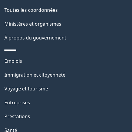
a
n
c
g
Toutes les coordonnées
t
t
e
Ministères et organismes
i
o
À propos du gouvernement
n
s
Thèmes
u
Emplois
et
r
Immigration et citoyenneté
sujets
c
e
Voyage et tourisme
t
Entreprises
t
e
Prestations
p
Santé