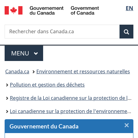
/
Sélec
EN
Passer
Passer
Passer
Passer
Government
au
au
à
à
de
of
Gestionnaire
contenu
«
la
Canada
Recherche
Rechercher
des
principal
Au
version
Rec
la
dans
Invitations
sujet
HTML
Canada.ca
du
simplifiée
langu
Menu
gouvernement
MENU
PRINCIPAL
»
Vous
Canada.ca
Environnement et ressources naturelles
êtes
Pollution et gestion des déchets
ici :
Registre de la Loi canadienne sur la protection de l’environnement
Loi canadienne sur la protection de l’environnement : historique
×
F
Gouvernement du Canada