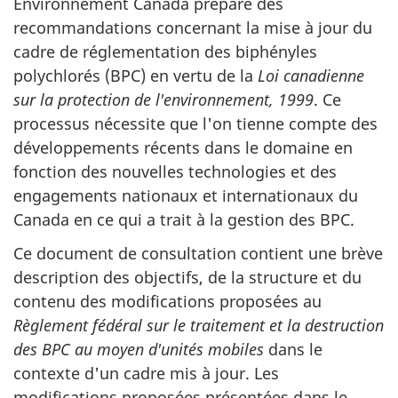
n
Environnement Canada prépare des
recommandations concernant la mise à jour du
s
cadre de réglementation des biphényles
u
polychlorés (BPC) en vertu de la
Loi canadienne
n
sur la protection de l'environnement, 1999
. Ce
d
processus nécessite que l'on tienne compte des
o
développements récents dans le domaine en
c
fonction des nouvelles technologies et des
u
engagements nationaux et internationaux du
Canada en ce qui a trait à la gestion des BPC.
m
e
Ce document de consultation contient une brève
n
description des objectifs, de la structure et du
contenu des modifications proposées au
t
Règlement fédéral sur le traitement et la destruction
des BPC au moyen d'unités mobiles
dans le
contexte d'un cadre mis à jour. Les
modifications proposées présentées dans le