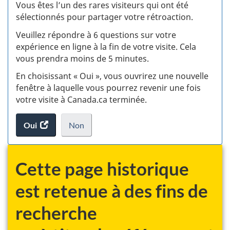
:
Vous êtes l’un des rares visiteurs qui ont été
sélectionnés pour partager votre rétroaction.
S
Veuillez répondre à 6 questions sur votre
d
expérience en ligne à la fin de votre visite. Cela
vous prendra moins de 5 minutes.
si
En choisissant « Oui », vous ouvrirez une nouvelle
w
fenêtre à laquelle vous pourrez revenir une fois
votre visite à Canada.ca terminée.
(t
Oui
accéder
Non
d
au
je
.
sondage.
ne
veux
Cette page historique
pas
participer
est retenue à des fins de
au
recherche
sondage
du