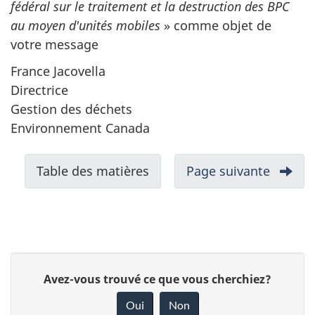
fédéral sur le traitement et la destruction des BPC
au moyen d'unités mobiles
» comme objet de
votre message
France Jacovella
Directrice
Gestion des déchets
Environnement Canada
N
Table des matières
-
Page suivante
-
a
Abrévi
v
i
g
D
a
D
Avez-vous trouvé ce que vous cherchiez?
é
t
o
Oui
Non