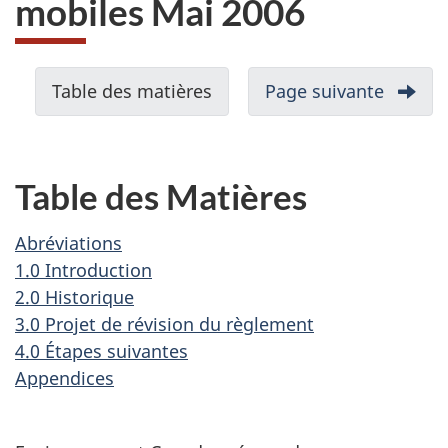
mobiles Mai 2006
N
Table des matières
-
Page suivante
-
a
Abrévi
v
i
Table des Matières
g
a
Abréviations
t
1.0 Introduction
i
2.0 Historique
3.0 Projet de révision du règlement
o
4.0 Étapes suivantes
n
Appendices
d
a