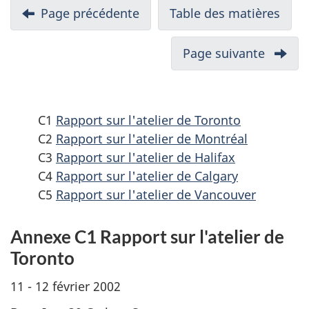
N
Page précédente
-
Table des matières
-
a
Annexe
Règl
v
B
prop
Page suivante
-
i
:
sur
Annex
Liste
l'ex
g
D
des
et
:
a
C1
Rapport sur l'atelier de Toronto
organisations
l'im
Comme
t
C2
Rapport sur l'atelier de Montréal
non
des
reçus
i
C3
Rapport sur l'atelier de Halifax
gouvernementales
déch
après
o
C4
Rapport sur l'atelier de Calgary
de
dang
les
C5
Rapport sur l'atelier de Vancouver
n
l'environnement
et
atelier
d
des
Annexe C1 Rapport sur l'atelier de
mati
a
Toronto
recy
n
dang
s
11 - 12 février 2002
-
u