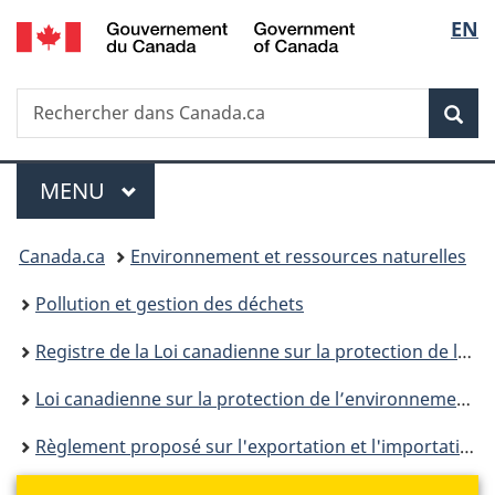
/
Sélec
EN
Passer
Passer
Passer
Government
au
à
à
de
of
contenu
«
la
Canada
Recherche
Rechercher
principal
Au
version
Rec
la
dans
sujet
HTML
Canada.ca
du
simplifiée
langu
Menu
gouvernement
MENU
PRINCIPAL
»
Vous
Canada.ca
Environnement et ressources naturelles
êtes
Pollution et gestion des déchets
ici :
Registre de la Loi canadienne sur la protection de l’environnement
Loi canadienne sur la protection de l’environnement : historique
Règlement proposé sur l'exportation et l'importation des déchets dangereux et des matières recyclables dangereuses - Rapport sur les ateliers de consultation des intervenants