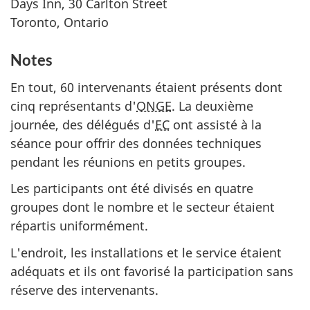
Rapp
Days Inn, 30 Carlton Street
n
sur
Toronto, Ontario
d
les
ateli
o
Notes
de
c
En tout, 60 intervenants étaient présents dont
cons
u
cinq représentants d'
ONGE
. La deuxième
des
m
journée, des délégués d'
EC
ont assisté à la
inte
séance pour offrir des données techniques
e
pendant les réunions en petits groupes.
n
t
Les participants ont été divisés en quatre
groupes dont le nombre et le secteur étaient
répartis uniformément.
L'endroit, les installations et le service étaient
adéquats et ils ont favorisé la participation sans
réserve des intervenants.