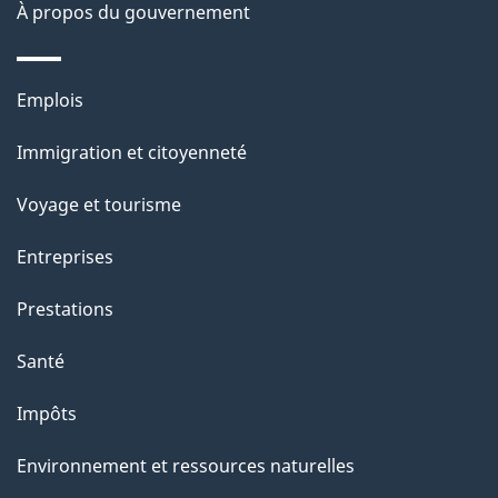
o
À propos du gouvernement
n
s
Thèmes
u
Emplois
et
r
Immigration et citoyenneté
sujets
c
e
Voyage et tourisme
t
Entreprises
t
e
Prestations
p
Santé
a
g
Impôts
e
Environnement et ressources naturelles