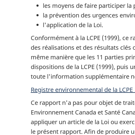
protection
les moyens de faire participer la
o
de
la prévention des urgences envir
n
l'environneme
l'application de la Loi.
d
(1999)
Conformément à la LCPE (1999), ce rap
pour
a
des réalisations et des résultats clés
la
n
même manière que les 11 parties prin
période
s
dispositions de la LCPE (1999), puis u
d'avril
toute l'information supplémentaire n
u
2000
n
à
Registre environnemental de la LCPE
mars
d
Ce rapport n'a pas pour objet de trai
2001
o
Environnement Canada et Santé Canad
appliquer un article de la Loi ou exer
c
le présent rapport. Afin de produire 