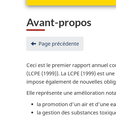
Avant-propos
N
Page précédente
-
a
Rapport
annuel
v
Ceci est le premier rapport annuel co
de
i
(LCPE (1999)). La LCPE (1999) est une
la
g
impose également de nouvelles oblig
Loi
a
Elle représente une amélioration nota
canadienne
t
sur
la promotion d'un air et d'une e
la
i
la gestion des substances toxiqu