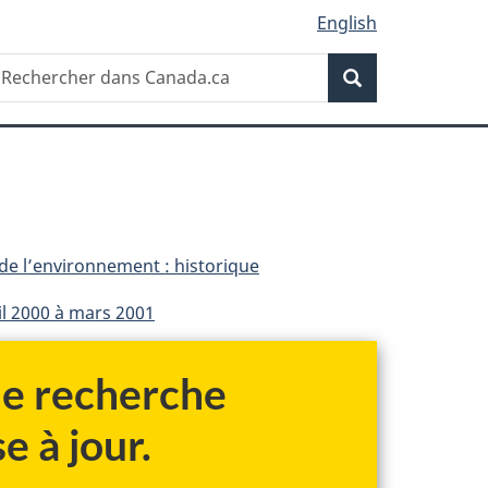
English
Recherche
echercher
Recherche
ans
anada.ca
 de l’environnement : historique
il 2000 à mars 2001
 de recherche
e à jour.