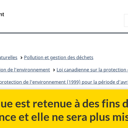
Passer
Passer
Passer
au
à
à
/
R
contenu
«
la
Government
d
principal
Au
version
of
C
sujet
HTML
Canada
du
simplifiée
gouvernement
»
turelles
Pollution et gestion des déchets
tion de l’environnement
Loi canadienne sur la protection
 protection de l'environnement (1999) pour la période d'avr
ue est retenue à des fins
nce et elle ne sera plus mis