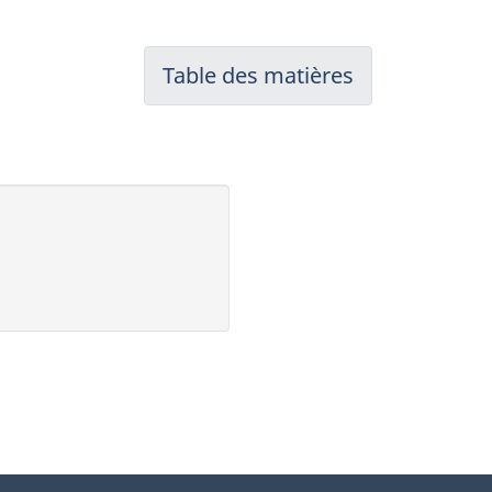
Table des matières
-
Table
des
matières
nt