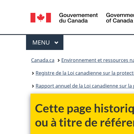
Sélection
de
la
Menu
MENU
PRINCIPAL
langue
Vous
Canada.ca
Environnement et ressources na
êtes
Registre de la Loi canadienne sur la protec
ici :
Rapport annuel de la Loi canadienne sur la
Cette page historiq
ou à titre de référe