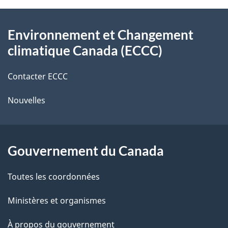
l
o
À
s
t
Environnement et Changement
propos
r
d
climatique Canada (ECCC)
de
e
e
r
Contacter ECCC
ce
l
é
Nouvelles
site
t
a
r
p
o
Gouvernement du Canada
a
a
c
g
Toutes les coordonnées
t
e
Ministères et organismes
i
o
À propos du gouvernement