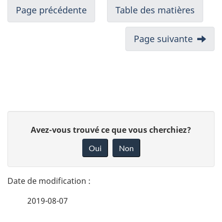
Page précédente
Table des matières
Page suivante
D
D
Avez-vous trouvé ce que vous cherchiez?
é
o
Oui
Non
n
t
n
a
e
2019-08-07
i
z
v