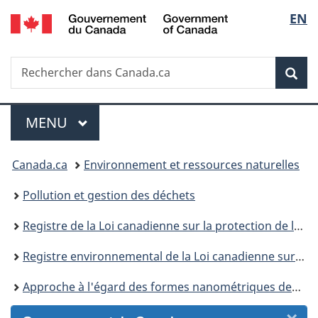
/
Sélec
EN
Passer
Passer
Passer
Passer
Government
au
au
à
à
de
of
Gestionnaire
contenu
«
la
Canada
Recherche
Rechercher
des
principal
Au
version
Rec
la
dans
Invitations
sujet
HTML
Canada.ca
du
simplifiée
langu
Menu
gouvernement
MENU
PRINCIPAL
»
Vous
Canada.ca
Environnement et ressources naturelles
êtes
Pollution et gestion des déchets
ici :
Registre de la Loi canadienne sur la protection de l’environnement
Registre environnemental de la Loi canadienne sur la protection de l’environnement : publications
Approche à l'égard des formes nanométriques des substances inscrites à la Liste intérieure des substances : chapitre 1