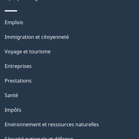
n
s
Thèmes
u
Emplois
et
r
Immigration et citoyenneté
sujets
c
e
Voyage et tourisme
t
Entreprises
t
e
Prestations
p
Santé
a
g
Impôts
e
Environnement et ressources naturelles
Sécurité nationale et défense