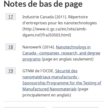
Notes de bas de page
Notes
Retour à la référence de la note de bas de page
17
Industrie Canada (2011). Répertoire
de
d’entreprises pour les nanotechnologies
bas
(http://www.ic.gc.ca/eic/site/aimb-
de
dgami.nsf/fra/03503.html)
page
Notes
17
Retour à la référence de la note de bas de page
18
Nanowerk (2014).
Nanotechnology in
de
Canada - companies, research, and degree
bas
programs
(page en anglais seulement)
de
Notes
page
Retour à la référence de la note de bas de page
19
GTNM de l’OCDE.
Sécurité des
de
18
nanomatériaux manufacturés -
bas
Sponsorship Programme for the Testing of
de
Manufactured Nanomaterials
(page
page
principalement en anglais)
19