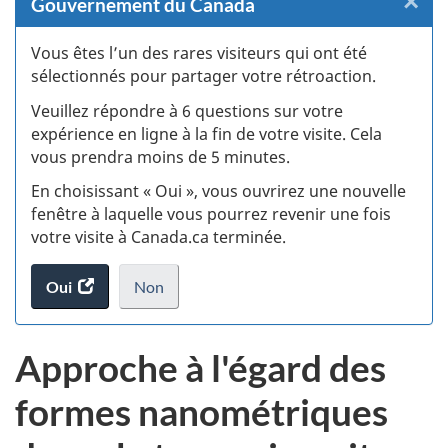
×
F
Gouvernement du Canada
:
Vous êtes l’un des rares visiteurs qui ont été
sélectionnés pour partager votre rétroaction.
S
Veuillez répondre à 6 questions sur votre
d
expérience en ligne à la fin de votre visite. Cela
vous prendra moins de 5 minutes.
si
En choisissant « Oui », vous ouvrirez une nouvelle
w
fenêtre à laquelle vous pourrez revenir une fois
votre visite à Canada.ca terminée.
(t
Oui
accéder
Non
d
au
je
.
sondage.
ne
Approche à l'égard des
veux
pas
formes nanométriques
participer
au
sondage