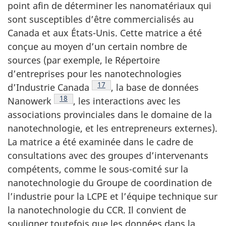
point afin de déterminer les nanomatériaux qui
sont susceptibles d’être commercialisés au
Canada et aux États-Unis. Cette matrice a été
conçue au moyen d’un certain nombre de
sources (par exemple, le Répertoire
d’entreprises pour les nanotechnologies
Note de bas de page
17
d’Industrie Canada
, la base de données
Note de bas de page
18
Nanowerk
, les interactions avec les
associations provinciales dans le domaine de la
nanotechnologie, et les entrepreneurs externes).
La matrice a été examinée dans le cadre de
consultations avec des groupes d’intervenants
compétents, comme le sous-comité sur la
nanotechnologie du Groupe de coordination de
l’industrie pour la LCPE et l’équipe technique sur
la nanotechnologie du CCR. Il convient de
souligner toutefois que les données dans la