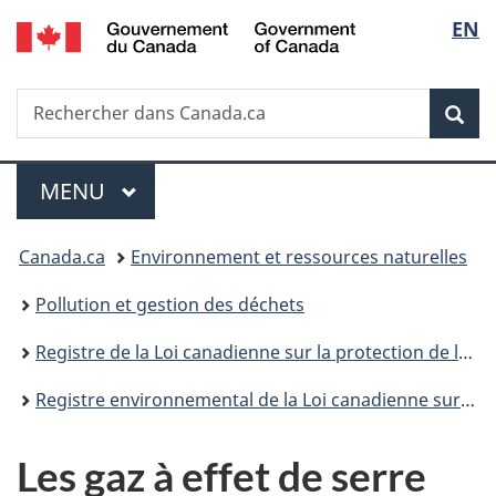
/
Sélec
EN
Passer
Passer
Passer
Government
au
à
à
de
of
contenu
«
la
Canada
Recherche
Rechercher
principal
Au
version
Rec
la
dans
sujet
HTML
Canada.ca
du
simplifiée
langu
Menu
gouvernement
MENU
PRINCIPAL
»
Vous
Canada.ca
Environnement et ressources naturelles
êtes
Pollution et gestion des déchets
ici :
Registre de la Loi canadienne sur la protection de l’environnement
Registre environnemental de la Loi canadienne sur la protection de l’environnement : publications
Les gaz à effet de serre