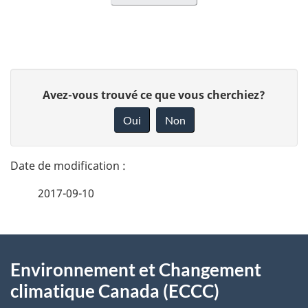
D
D
Avez-vous trouvé ce que vous cherchiez?
é
o
Oui
Non
n
t
n
a
e
2017-09-10
i
z
v
l
o
À
s
t
Environnement et Changement
propos
r
d
climatique Canada (ECCC)
e