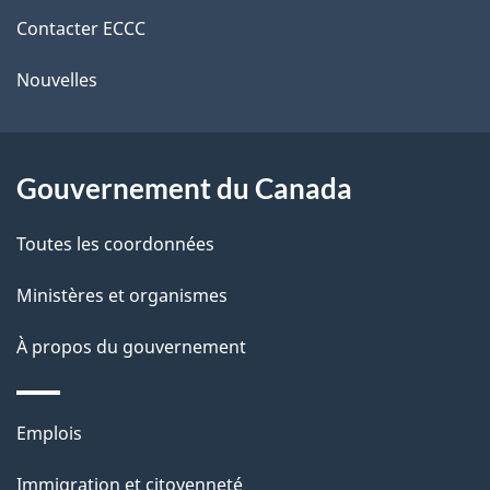
de
e
r
Contacter ECCC
ce
l
é
Nouvelles
site
t
a
r
p
o
Gouvernement du Canada
a
a
c
g
Toutes les coordonnées
t
e
Ministères et organismes
i
o
À propos du gouvernement
n
s
Thèmes
u
Emplois
et
r
Immigration et citoyenneté