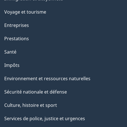
sujets
c
e
Voyage et tourisme
t
Entreprises
t
e
Prestations
p
Santé
a
g
Impôts
e
Environnement et ressources naturelles
Sécurité nationale et défense
Culture, histoire et sport
Services de police, justice et urgences