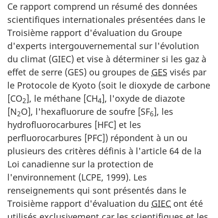
Ce rapport comprend un résumé des données
scientifiques internationales présentées dans le
Troisième rapport d'évaluation du Groupe
d'experts intergouvernemental sur l'évolution
du climat (GIEC) et vise à déterminer si les gaz à
effet de serre (GES) ou groupes de
GES
visés par
le Protocole de Kyoto (soit le dioxyde de carbone
[CO
], le méthane [CH
], l'oxyde de diazote
2
4
[N
O], l'hexafluorure de soufre [SF
], les
2
6
hydrofluorocarbures [HFC] et les
perfluorocarbures [PFC]) répondent à un ou
plusieurs des critères définis à l'article 64 de la
Loi canadienne sur la protection de
l'environnement (LCPE, 1999). Les
renseignements qui sont présentés dans le
Troisième rapport d'évaluation du
GIEC
ont été
utilisés exclusivement car les scientifiques et les