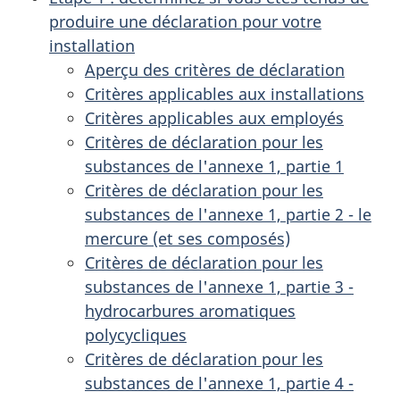
rejets
rejet
nation
o
produire une déclaration pour votre
de
de
des
installation
n
polluants
poll
rejets
Aperçu des critères de déclaration
d
de
de
de
Critères applicables aux installations
2001
2001
a
pollua
Critères applicables aux employés
de
n
Critères de déclaration pour les
2001
s
substances de l'annexe 1, partie 1
:
u
Critères de déclaration pour les
étape
n
substances de l'annexe 1, partie 2 - le
2
mercure (et ses composés)
d
Critères de déclaration pour les
o
substances de l'annexe 1, partie 3 -
c
hydrocarbures aromatiques
u
polycycliques
m
Critères de déclaration pour les
e
substances de l'annexe 1, partie 4 -