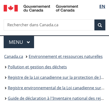
/
Sélec
EN
Passer
Passer
Passer
Government
au
à
à
de
of
contenu
«
la
Canada
Recherche
Rechercher
principal
Au
version
Rec
la
dans
sujet
HTML
Canada.ca
du
simplifiée
langu
Menu
gouvernement
MENU
PRINCIPAL
»
Vous
Canada.ca
Environnement et ressources naturelles
êtes
Pollution et gestion des déchets
ici :
Registre de la Loi canadienne sur la protection de l’environnement
Registre environnemental de la Loi canadienne sur la protection de l’environnement : publications
Guide de déclaration à l'Inventaire national des rejets de polluants de 2001