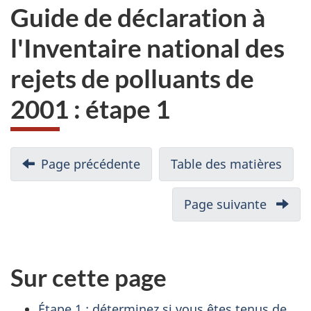
Guide de déclaration à
l'Inventaire national des
rejets de polluants de
2001 : étape 1
N
Page précédente
-
Table des matières
-
a
Guide
Guid
v
de
de
Page suivante
-
i
déclaration
décl
Guide
à
à
g
de
l'Inventaire
l'Inv
déclar
a
Sur cette page
national
nati
à
t
des
des
l'Inven
i
Étape 1 : déterminez si vous êtes tenus de