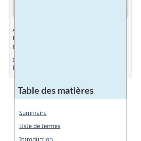
Avril 2022
ISSN: 2562-3834
No de cat. : H79-5F-PDF
Version PDF (2,8 Mo)
Liste complète des études analytiques
Table des matières
Sommaire
Liste de termes
Introduction