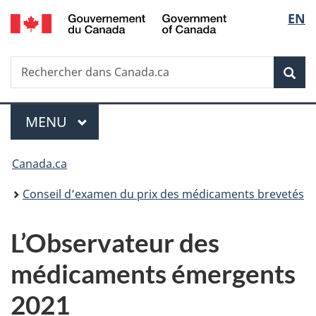
/
Sélec
EN
Passer
Passer
Passer
Government
au
à
à
de
of
contenu
«
la
Canada
Recherche
Rechercher
principal
Au
version
Rec
la
dans
sujet
HTML
Canada.ca
du
simplifiée
langu
Menu
gouvernement
MENU
PRINCIPAL
»
Vous
Canada.ca
êtes
Conseil d’examen du prix des médicaments brevetés
ici :
L’Observateur des
médicaments émergents
2021