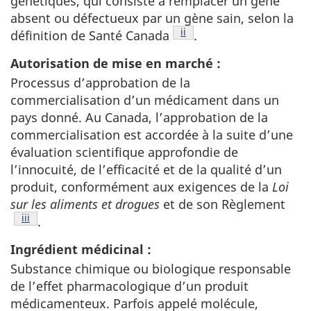
génétiques, qui consiste à remplacer un gène
absent ou défectueux par un gène sain, selon la
Note de bas de page
ii
définition de Santé Canada
.
Autorisation de mise en marché :
Processus d’approbation de la
commercialisation d’un médicament dans un
pays donné. Au Canada, l’approbation de la
commercialisation est accordée à la suite d’une
évaluation scientifique approfondie de
l’innocuité, de l’efficacité et de la qualité d’un
produit, conformément aux exigences de la
Loi
sur les aliments et drogues
et de son Règlement
Note de bas de page
iii
.
Ingrédient médicinal :
Substance chimique ou biologique responsable
de l’effet pharmacologique d’un produit
médicamenteux. Parfois appelé molécule,