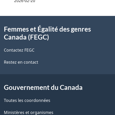
2026-02-20
t
À
a
Femmes et Égalité des genres
propos
i
Canada (FEGC)
de
l
Contactez FEGC
ce
s
Restez en contact
site
d
e
l
Gouvernement du Canada
a
Toutes les coordonnées
p
Ministères et organismes