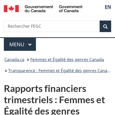
/
Sélec
EN
Passer
Passer
Passer
Government
au
à
à
de
of
contenu
«
la
Canada
Recherche
Rechercher
principal
Au
version
Rec
la
FEGC
sujet
HTML
du
simplifiée
langu
Menu
gouvernement
MENU
PRINCIPAL
»
Vous
Canada.ca
Femmes et Égalité des genres Canada
êtes
Transparence : Femmes et Égalité des genres Canada
ici :
Rapports financiers
trimestriels : Femmes et
Égalité des genres