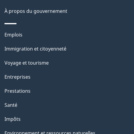
a
À propos du gouvernement
g
e
Thèmes
Emplois
et
Immigration et citoyenneté
sujets
Voyage et tourisme
Entreprises
Prestations
Santé
Impôts
Environnement et ressources naturelles