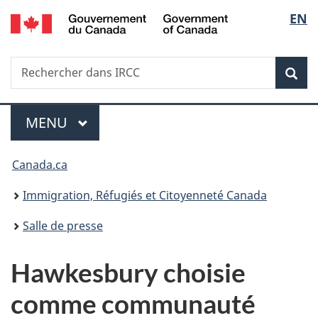
/
Sélec
EN
Passer
Passer
Passer
Government
au
à
à
de
of
contenu
«
la
Canada
Recherche
Rechercher
principal
Au
version
Rec
la
dans
sujet
HTML
IRCC
du
simplifiée
langu
Menu
gouvernement
MENU
PRINCIPAL
»
Vous
Canada.ca
êtes
Immigration, Réfugiés et Citoyenneté Canada
ici :
Salle de presse
Hawkesbury choisie
comme communauté