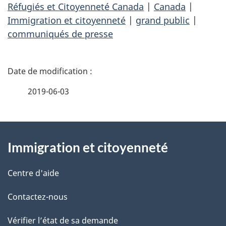
Réfugiés et Citoyenneté Canada
|
Canada
|
Immigration et citoyenneté
|
grand public
|
communiqués de presse
D
é
2019-06-03
t
À
a
Immigration et citoyenneté
propos
i
de
l
Centre d'aide
ce
s
Contactez-nous
site
d
Vérifier l’état de sa demande