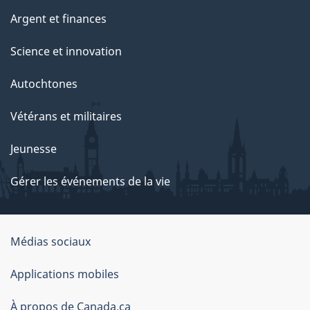
Argent et finances
Science et innovation
Autochtones
Vétérans et militaires
Jeunesse
Gérer les événements de la vie
Organisation
Médias sociaux
du
Applications mobiles
gouvernement
du
À propos de Canada.ca