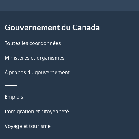
e
l
Gouvernement du Canada
a
Toutes les coordonnées
p
Ministères et organismes
a
À propos du gouvernement
g
e
Thèmes
Emplois
et
Immigration et citoyenneté
sujets
Voyage et tourisme