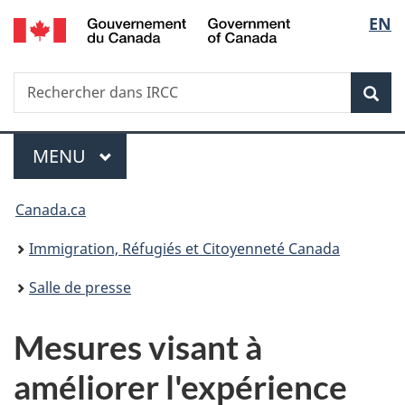
/
Sélec
EN
Passer
Passer
Passer
Government
au
à
à
de
of
contenu
«
la
Canada
Recherche
Rechercher
principal
Au
version
Rec
la
dans
sujet
HTML
IRCC
du
simplifiée
langu
Menu
gouvernement
MENU
PRINCIPAL
»
Vous
Canada.ca
êtes
Immigration, Réfugiés et Citoyenneté Canada
ici :
Salle de presse
Mesures visant à
améliorer l'expérience