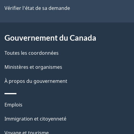
site
d
Vérifier l’état de sa demande
e
l
Gouvernement du Canada
a
Toutes les coordonnées
p
Ministères et organismes
a
À propos du gouvernement
g
e
Thèmes
Emplois
et
Immigration et citoyenneté
sujets
Voyage et tourisme