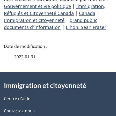
Gouvernement et vie politique
|
Immigration,
Réfugiés et Citoyenneté Canada
|
Canada
|
Immigration et citoyenneté
|
grand public
|
documents d'information
|
L'hon. Sean Fraser
D
é
2022-01-31
t
À
a
Immigration et citoyenneté
propos
i
de
l
Centre d'aide
ce
s
Contactez-nous