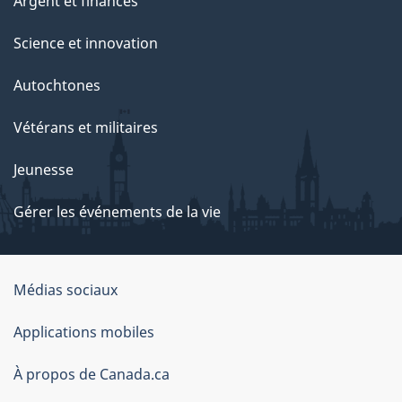
Argent et finances
Science et innovation
Autochtones
Vétérans et militaires
Jeunesse
Gérer les événements de la vie
Organisation
Médias sociaux
du
Applications mobiles
gouvernement
du
À propos de Canada.ca