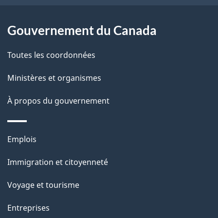
e
l
Gouvernement du Canada
a
Toutes les coordonnées
p
Ministères et organismes
a
À propos du gouvernement
g
e
Thèmes
Emplois
et
Immigration et citoyenneté
sujets
Voyage et tourisme
Entreprises