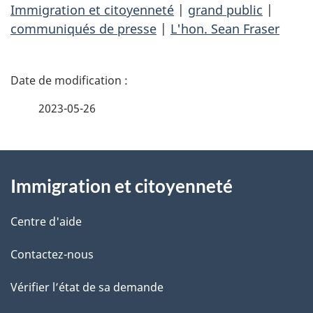
Immigration et citoyenneté
|
grand public
|
communiqués de presse
|
L'hon. Sean Fraser
D
é
2023-05-26
t
À
a
Immigration et citoyenneté
propos
i
de
l
Centre d'aide
ce
s
Contactez-nous
site
d
Vérifier l’état de sa demande