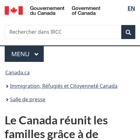
/
Sélec
EN
Passer
Passer
Passer
Government
au
à
à
de
of
contenu
«
la
Canada
Recherche
Rechercher
principal
Au
version
Rec
la
dans
sujet
HTML
IRCC
du
simplifiée
langu
Menu
gouvernement
MENU
PRINCIPAL
»
Vous
Canada.ca
êtes
Immigration, Réfugiés et Citoyenneté Canada
ici :
Salle de presse
Le Canada réunit les
familles grâce à de