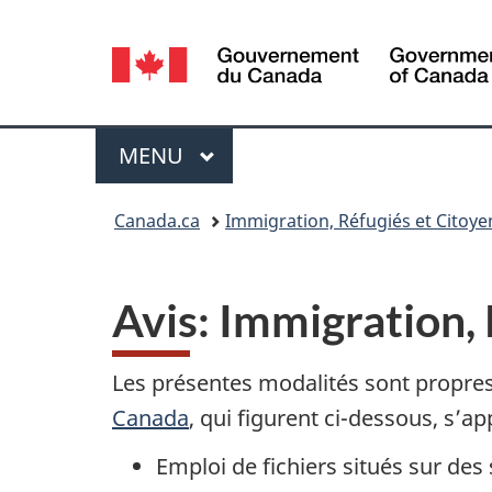
Sélection
de
la
Menu
MENU
PRINCIPAL
langue
Vous
Canada.ca
Immigration, Réfugiés et Citoy
êtes
ici :
Avis
:
Immigration, 
Les présentes modalités sont propre
Canada
, qui figurent ci-dessous, s’a
Emploi de fichiers situés sur d