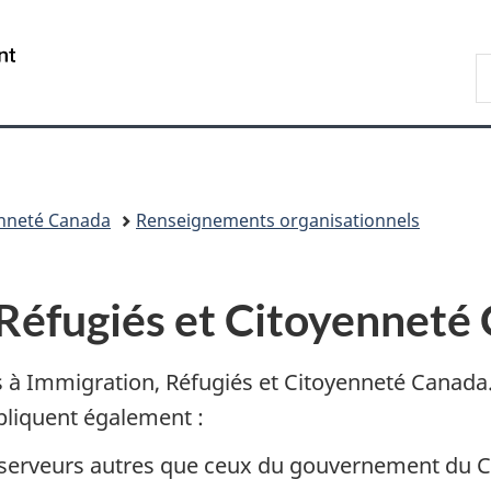
Passer
Passer
Passer
Passer
au
au
à
à
/
R
Gestionnaire
contenu
«
la
Government
d
des
principal
Au
version
of
I
Invitations
sujet
HTML
Canada
du
simplifiée
gouvernement
»
enneté Canada
Renseignements organisationnels
Réfugiés et Citoyenneté
s à Immigration, Réfugiés et Citoyenneté Canada
ppliquent également :
es serveurs autres que ceux du gouvernement du 