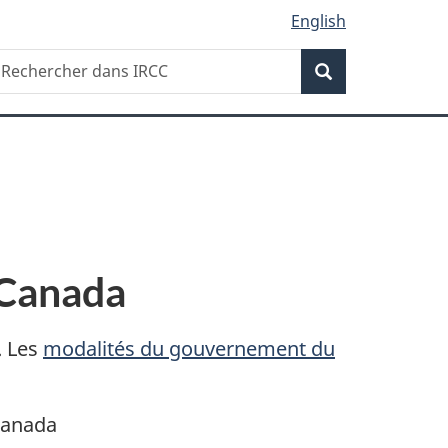
English
Recherche
echercher
Recherche
ans
RCC
 Canada
. Les
modalités du gouvernement du
Canada