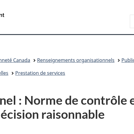
Passer
Passer
Passer
au
à
à
/
R
contenu
«
la
Government
d
principal
Au
version
of
I
sujet
HTML
Canada
du
simplifiée
gouvernement
»
enneté Canada
Renseignements organisationnels
Publi
lles
Prestation de services
nel : Norme de contrôle 
écision raisonnable