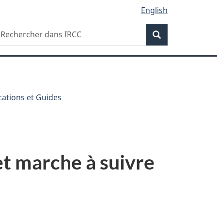
English
Recherche
echercher
Recherche
ans
RCC
cations et Guides
et marche à suivre