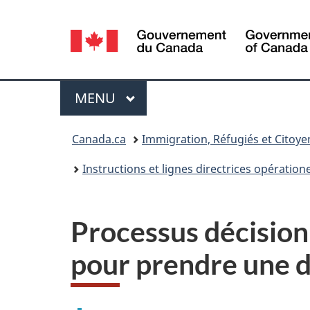
Sélection
de
la
Menu
MENU
PRINCIPAL
langue
Vous
Canada.ca
Immigration, Réfugiés et Citoy
êtes
Instructions et lignes directrices opératione
ici :
Processus décision
pour prendre une d