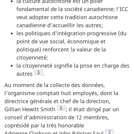
la culture autochtone est un pilier
fondamental de la société canadienne; l’ICC
veut adopter cette tradition autochtone
canadienne d’accueillir les autres;
les politiques d’intégration progressive (du
point de vue social, économique et
politique) renforcent la valeur de la
citoyenneté;
la citoyenneté signifie la prise en charge des
Note de bas de page
5
autres
.
Au moment de la collecte des données,
l’organisme comptait huit employés, dont la
directrice générale et chef de la direction,
Note de bas de page
6
Gillian Hewitt Smith
; il était dirigé par un
conseil d’administration de 12 membres,
coprésidé par la très honorable
Note de bas
7
Adrienne Clarkson et John Ralston Saul
.