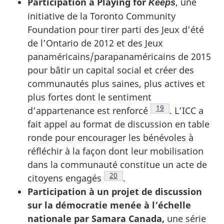
Participation à
Playing for
, une
Keeps
initiative de la
Toronto Community
Foundation
pour tirer parti des Jeux d’été
de l’Ontario de 2012 et des Jeux
panaméricains/parapanaméricains de 2015
pour bâtir un capital social et créer des
communautés plus saines, plus actives et
plus fortes dont le sentiment
Note de bas de pag
19
d’appartenance est renforcé
. L’ICC a
fait appel au format de discussion en table
ronde pour encourager les bénévoles à
réfléchir à la façon dont leur mobilisation
dans la communauté constitue un acte de
Note de bas de page
20
citoyens engagés
.
Participation à un projet de discussion
sur la démocratie menée à l’échelle
nationale par Samara Canada,
une série