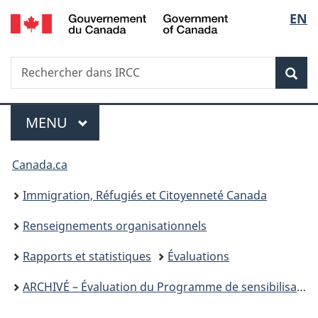
/
Sélec
EN
Passer
Passer
Passer
Government
au
à
à
de
of
contenu
«
la
Canada
Recherche
Rechercher
principal
Au
version
Rec
la
dans
sujet
HTML
IRCC
du
simplifiée
langu
Menu
gouvernement
MENU
PRINCIPAL
»
Vous
Canada.ca
êtes
Immigration, Réfugiés et Citoyenneté Canada
ici :
Renseignements organisationnels
Rapports et statistiques
Évaluations
ARCHIVÉ – Évaluation du Programme de sensibilisation à la citoyenneté