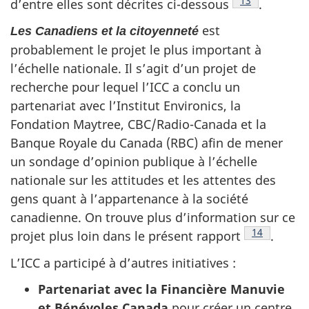
Note de bas d
13
d’entre elles sont décrites ci-dessous
.
est
Les Canadiens et la citoyenneté
probablement le projet le plus important à
l’échelle nationale. Il s’agit d’un projet de
recherche pour lequel l’ICC a conclu un
partenariat avec l’Institut Environics, la
Fondation Maytree, CBC/Radio-Canada et la
Banque Royale du Canada (RBC) afin de mener
un sondage d’opinion publique à l’échelle
nationale sur les attitudes et les attentes des
gens quant à l’appartenance à la société
canadienne. On trouve plus d’information sur ce
Note de bas
14
projet plus loin dans le présent rapport
.
L’ICC a participé à d’autres initiatives :
Partenariat avec la Financière Manuvie
et Bénévoles Canada
pour créer un centre