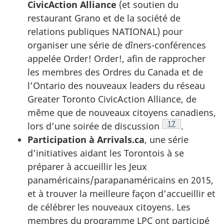
CivicAction Alliance
(et soutien du
restaurant Grano et de la société de
relations publiques NATIONAL) pour
organiser une série de dîners-conférences
appelée
Order! Order!
, afin de rapprocher
les membres des Ordres du Canada et de
l’Ontario des nouveaux leaders du réseau
Greater Toronto CivicAction Alliance
, de
même que de nouveaux citoyens canadiens,
Note de bas de 
17
lors d’une soirée de discussion
.
Participation à Arrivals.ca
, une série
d’initiatives aidant les Torontois à se
préparer à accueillir les Jeux
panaméricains/parapanaméricains en 2015,
et à trouver la meilleure façon d’accueillir et
de célébrer les nouveaux citoyens. Les
membres du programme LPC ont participé