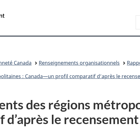
Passer
Passer
Passer
au
à
à
/
R
contenu
«
la
Government
d
principal
Au
version
of
I
sujet
HTML
Canada
du
simplifiée
gouvernement
»
enneté Canada
Renseignements organisationnels
Rappo
olitaines : Canada—un profil comparatif d’après le recen
ents des régions métropo
if d’après le recensemen