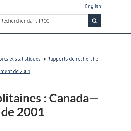
English
Recherche
echercher
Recherche
ans
RCC
rts et statistiques
Rapports de recherche
sement de 2001
litaines : Canada—
t de 2001