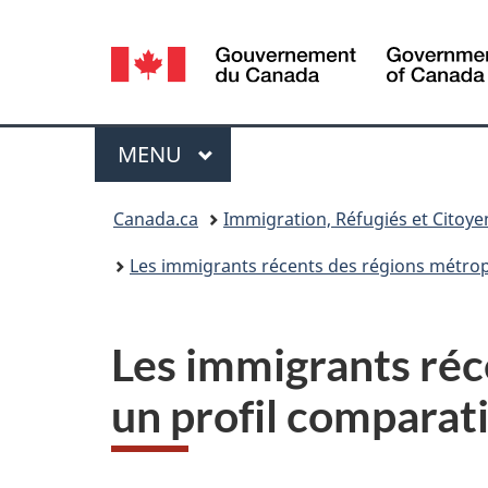
Sélection
de
la
Menu
MENU
PRINCIPAL
langue
Vous
Canada.ca
Immigration, Réfugiés et Citoy
êtes
Les immigrants récents des régions métrop
ici :
Les immigrants réc
un profil comparat