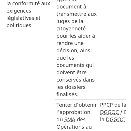
la conformité aux
document à
exigences
transmettre aux
législatives et
juges de la
politiques.
citoyenneté
pour les aider à
rendre une
décision, ainsi
que les
documents qui
doivent être
conservés dans
les dossiers
finalisés.
Tenter d’obtenir
PPCP
de la
l’approbation
DGGOC
/ DI
du
SMA
des
la
DGGOC
Opérations au