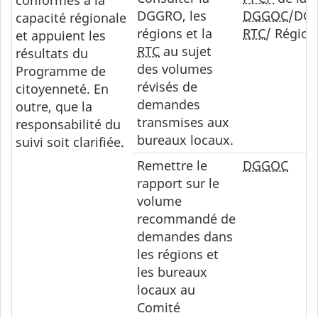
conformes à la
DGGRO, les
DGGOC
/DG
capacité régionale
régions et la
RTC
/ Région
et appuient les
RTC
au sujet
résultats du
des volumes
Programme de
révisés de
citoyenneté. En
demandes
outre, que la
transmises aux
responsabilité du
bureaux locaux.
suivi soit clarifiée.
Remettre le
DGGOC
rapport sur le
volume
recommandé de
demandes dans
les régions et
les bureaux
locaux au
Comité