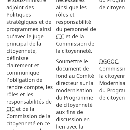
le sous-ministre
nécessaires
du Progra
adjoint des
ainsi que les
de citoyenn
Politiques
rôles et
stratégiques et de
responsabilité
programmes ainsi
du personnel de
qu’avec le juge
CIC
et de la
principal de la
Commission de
citoyenneté,
la citoyenneté.
définisse
Soumettre le
DGGOC
,
clairement et
document de
Commission
communique
fond au Comité
la citoyenne
l’obligation de
directeur sur la
Modernisati
rendre compte, les
modernisation
du Progra
rôles et les
du Programme
de citoyenn
responsabilités de
de citoyenneté
CIC
et de la
aux fins de
Commission de la
discussion en
citoyenneté en ce
lien avec la