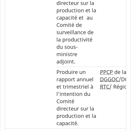
directeur sur la
production et la
capacité et au
Comité de
surveillance de
la productivité
du sous-
ministre
adjoint.
Produire un
PPCP
de la
rapport annuel
DGGOC
/DG
et trimestriel à
RTC
/ Région
l’intention du
Comité
directeur sur la
production et la
capacité.