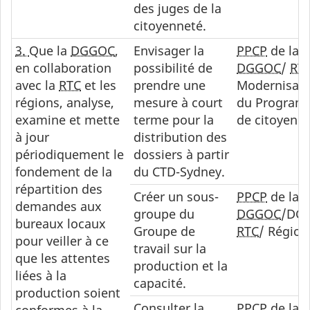
des juges de la
citoyenneté.
3.
Que la
DGGOC
,
Envisager la
PPCP
de la
en collaboration
possibilité de
DGGOC
/
RT
avec la
RTC
et les
prendre une
Modernisati
régions, analyse,
mesure à court
du Progra
examine et mette
terme pour la
de citoyenn
à jour
distribution des
périodiquement le
dossiers à partir
fondement de la
du CTD-Sydney.
répartition des
Créer un sous-
PPCP
de la
demandes aux
groupe du
DGGOC
/DG
bureaux locaux
Groupe de
RTC
/ Région
pour veiller à ce
travail sur la
que les attentes
production et la
liées à la
capacité.
production soient
Consulter la
PPCP
de la