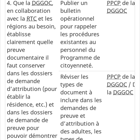
4. Que la
DGGOC
,
Publier un
PPCP
de la
en collaboration
bulletin
DGGOC
avec la
RTC
et les
opérationnel
régions au besoin,
pour rappeler
établisse
les procédures
clairement quelle
existantes au
preuve
personnel du
documentaire il
Programme de
faut conserver
citoyenneté.
dans les dossiers
Réviser les
PPCP
de la
de demande
types de
DGGOC
/ DI
d’attribution (pour
document à
la
DGGOC
établir la
inclure dans les
résidence, etc.) et
demandes de
dans les dossiers
preuve et
de demande de
d’attribution à
preuve pour
des adultes, les
pouvoir démontrer
types de