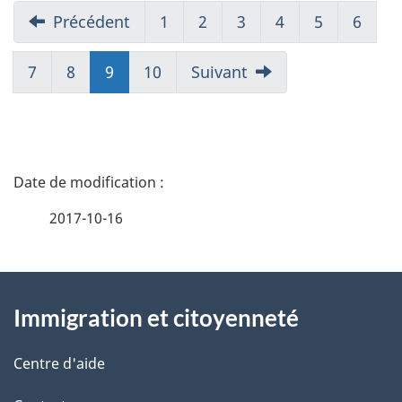
Précédent
1
2
3
4
5
6
7
8
9
(présent)
10
Suivant
D
é
2017-10-16
t
À
a
Immigration et citoyenneté
propos
i
de
l
Centre d'aide