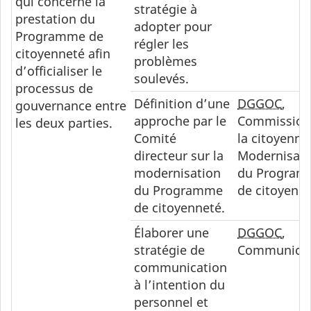
qui concerne la
stratégie à
prestation du
adopter pour
Programme de
régler les
citoyenneté afin
problèmes
d’officialiser le
soulevés.
processus de
Définition d’une
DGGOC
,
gouvernance entre
approche par le
Commission
les deux parties.
Comité
la citoyenne
directeur sur la
Modernisati
modernisation
du Progra
du Programme
de citoyenn
de citoyenneté.
Élaborer une
DGGOC
,
stratégie de
Communicat
communication
à l’intention du
personnel et