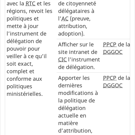
avec la
RTC
et les
de citoyenneté
régions, revoit les
délégataires à
politiques et
l’
AC
(preuve,
mette à jour
attribution,
l’instrument de
adoption).
délégation de
Afficher sur le
PPCP
de la
pouvoir pour
site intranet de
DGGOC
veiller à ce qu’il
CIC
l’instrument
soit exact,
de délégation.
complet et
Apporter les
PPCP
de la
conforme aux
dernières
DGGOC
politiques
modifications à
ministérielles.
la politique de
délégation
actuelle en
matière
d’attribution,