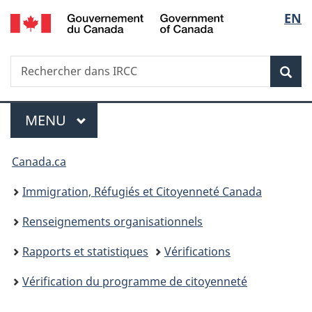
/
Sélec
EN
Passer
Passer
Passer
Government
au
à
à
de
of
contenu
«
la
Canada
Recherche
Rechercher
principal
Au
version
Rec
la
dans
sujet
HTML
IRCC
du
simplifiée
langu
Menu
gouvernement
MENU
PRINCIPAL
»
Vous
Canada.ca
êtes
Immigration, Réfugiés et Citoyenneté Canada
ici :
Renseignements organisationnels
Rapports et statistiques
Vérifications
Vérification du programme de citoyenneté