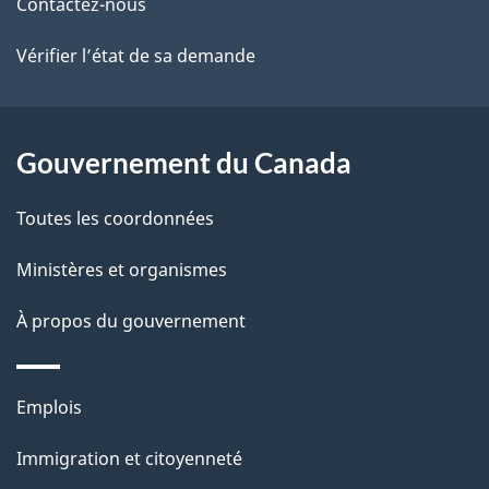
ce
s
Contactez-nous
site
d
Vérifier l’état de sa demande
e
l
Gouvernement du Canada
a
Toutes les coordonnées
p
Ministères et organismes
a
À propos du gouvernement
g
e
Thèmes
Emplois
et
Immigration et citoyenneté
sujets