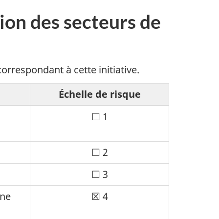
tion des secteurs de
orrespondant à cette initiative.
Échelle de risque
Case
☐ 1
à
cocher
Case
☐ 2
:
à
décoché
Case
☐ 3
cocher
à
:
nne
Case
☒ 4
cocher
décoché
à
: