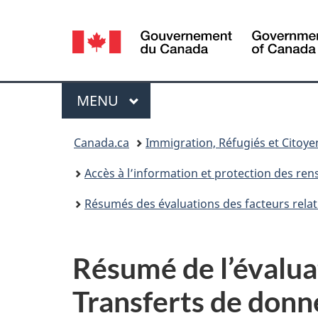
Sélection
de
la
Menu
MENU
PRINCIPAL
langue
Vous
Canada.ca
Immigration, Réfugiés et Citoy
êtes
Accès à l’information et protection des r
ici :
Résumés des évaluations des facteurs relati
Résumé de l’évaluati
Transferts de donn