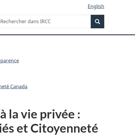
English
Recherche
echercher
Recherche
ans
RCC
sparence
nneté Canada
 la vie privée :
iés et Citoyenneté