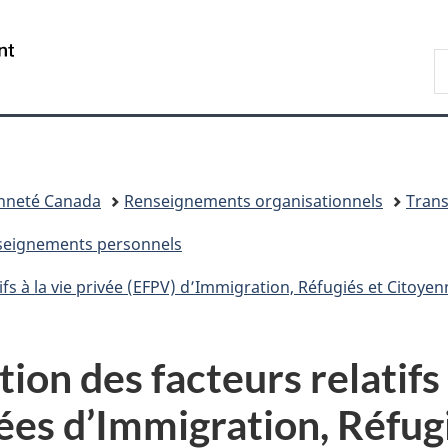
Passer
Passer
Passer
au
à
à
/
R
contenu
«
la
Government
d
principal
Au
version
of
I
sujet
HTML
Canada
du
simplifiée
gouvernement
»
enneté Canada
Renseignements organisationnels
Tran
enseignements personnels
fs à la vie privée (EFPV) d’Immigration, Réfugiés et Citoye
on des facteurs relatifs à
ées d’Immigration, Réfug