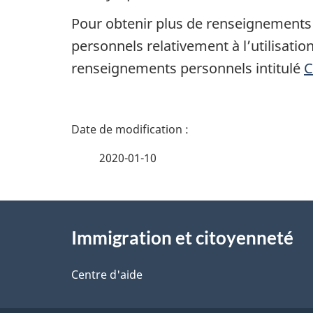
Pour obtenir plus de renseignements s
personnels relativement à l’utilisation
renseignements personnels intitulé
C
D
é
2020-01-10
t
À
a
Immigration et citoyenneté
propos
i
de
Centre d'aide
l