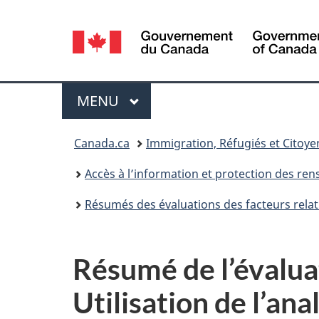
Sélection
de
la
Menu
MENU
PRINCIPAL
langue
Vous
Canada.ca
Immigration, Réfugiés et Citoy
êtes
Accès à l’information et protection des r
ici :
Résumés des évaluations des facteurs relati
Résumé de l’évaluati
Utilisation de l’a