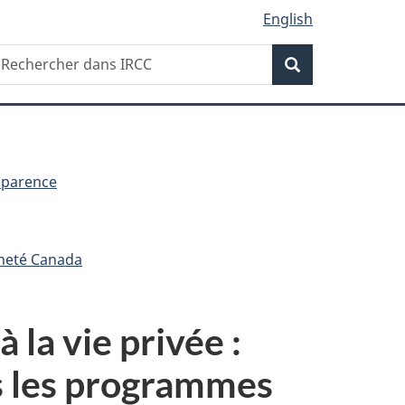
English
Recherche
echercher
Recherche
ans
RCC
sparence
nneté Canada
 la vie privée :
ns les programmes