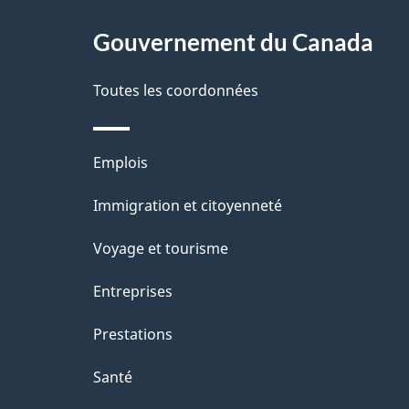
ce
s
site
Gouvernement du Canada
d
e
Toutes les coordonnées
l
Thèmes
Emplois
a
et
Immigration et citoyenneté
p
sujets
Voyage et tourisme
a
Entreprises
g
Prestations
e
Santé