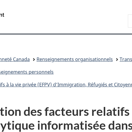
Passer
Passer
Passer
au
à
à
/
R
contenu
«
la
Government
d
principal
Au
version
of
I
sujet
HTML
Canada
du
simplifiée
gouvernement
»
enneté Canada
Renseignements organisationnels
Tran
enseignements personnels
fs à la vie privée (EFPV) d’Immigration, Réfugiés et Citoye
on des facteurs relatifs à
nalytique informatisée da