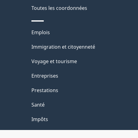
e
Toutes les coordonnées
l
Thèmes
Emplois
a
et
Immigration et citoyenneté
p
sujets
Voyage et tourisme
a
Entreprises
g
Prestations
e
Santé
Impôts