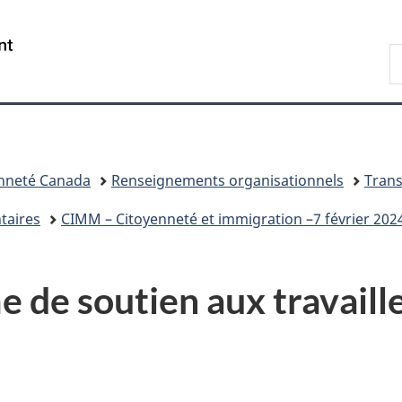
Passer
Passer
Passer
au
à
à
/
R
contenu
«
la
Government
d
principal
Au
version
of
I
sujet
HTML
Canada
du
simplifiée
gouvernement
»
enneté Canada
Renseignements organisationnels
Tran
taires
CIMM – Citoyenneté et immigration –7 février 202
de soutien aux travaille