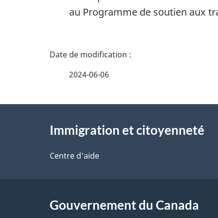
au Programme de soutien aux tra
D
é
2024-06-06
t
À
a
Immigration et citoyenneté
propos
i
de
Centre d'aide
l
ce
s
site
Gouvernement du Canada
d