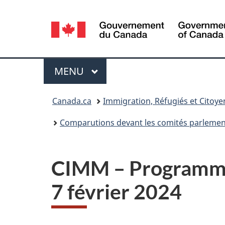
Sélection
de
la
Menu
MENU
PRINCIPAL
langue
Vous
Canada.ca
Immigration, Réfugiés et Citoy
êtes
Comparutions devant les comités parlemen
ici :
CIMM – Programme 
7 février
2024