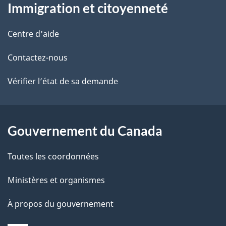
Immigration et citoyenneté
propos
i
de
l
Centre d'aide
ce
s
Contactez-nous
site
d
Vérifier l’état de sa demande
e
l
Gouvernement du Canada
a
Toutes les coordonnées
p
Ministères et organismes
a
À propos du gouvernement
g