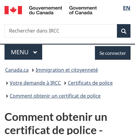
/
Sélec
EN
Passer
Passer
Passer
Government
au
à
à
de
of
contenu
«
la
Canada
Recherche
Rechercher
principal
Au
version
Rec
la
dans
sujet
HTML
IRCC
du
simplifiée
langu
Menu
Se
gouvernement
MENU
PRINCIPAL
Se connecter
»
connecter
Vous
Canada.ca
Immigration et citoyenneté
êtes
Votre demande à IRCC
Certificats de police
ici :
Comment obtenir un certificat de police
Comment obtenir un
certificat de police -