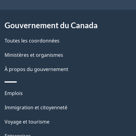
u
e
d
l
Gouvernement du Canada
o
a
c
Toutes les coordonnées
p
u
Ministères et organismes
a
m
À propos du gouvernement
g
e
e
n
Thèmes
Emplois
et
t
Immigration et citoyenneté
sujets
Voyage et tourisme
Entreprises