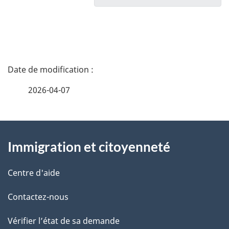
a
v
i
D
g
é
2026-04-07
a
t
t
À
a
i
Immigration et citoyenneté
propos
i
o
de
l
Centre d'aide
n
ce
s
Contactez-nous
d
site
d
Vérifier l’état de sa demande