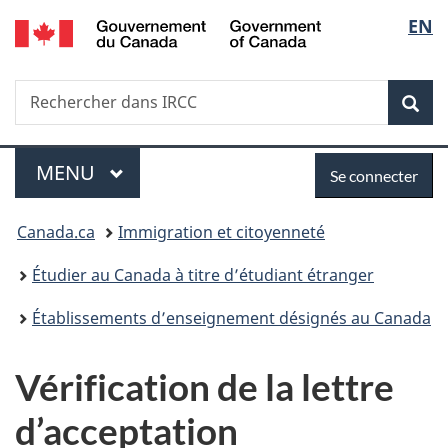
/
Sélec
EN
Passer
Passer
Passer
Government
au
à
à
de
of
contenu
«
la
Canada
Recherche
Rechercher
principal
Au
version
Rec
la
dans
sujet
HTML
IRCC
du
simplifiée
langu
Menu
Se
gouvernement
MENU
PRINCIPAL
Se connecter
»
connecter
Vous
Canada.ca
Immigration et citoyenneté
êtes
Étudier au Canada à titre d’étudiant étranger
ici :
Établissements d’enseignement désignés au Canada
Vérification de la lettre
d’acceptation