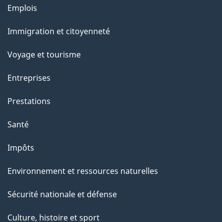
u
Thèmes
Emplois
r
et
c
Immigration et citoyenneté
sujets
e
Voyage et tourisme
t
t
Entreprises
e
Prestations
p
a
Santé
g
Impôts
e
Environnement et ressources naturelles
Sécurité nationale et défense
Culture, histoire et sport