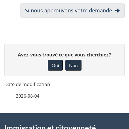
N
Suivant :
Si nous approuvons votre demande
a
v
i
D
D
Avez-vous trouvé ce que vous cherchiez?
g
é
o
Oui
Non
a
n
t
n
t
a
e
i
2026-08-04
i
z
o
v
l
o
À
n
s
t
Immigration et citoyenneté