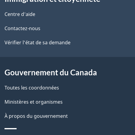
propos
d
r
d
de
e
Centre d'aide
u
e
r
ce
d
Contactez-nous
l
é
site
o
t
Vérifier l’état de sa demande
a
r
c
p
o
u
a
a
Gouvernement du Canada
c
m
g
Toutes les coordonnées
t
e
e
i
Ministères et organismes
n
o
À propos du gouvernement
n
t
s