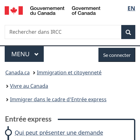
/
Sélec
EN
Passer
Passer
Passer
Passer
Government
au
à
à
à
de
of
contenu
:
«
la
Canada
Recherche
Rechercher
principal
Entrée
Au
version
Rec
la
dans
express
sujet
HTML
IRCC
du
simplifiée
langu
Menu
Se
gouvernement
MENU
PRINCIPAL
Se connecter
»
connecter
Vous
Canada.ca
Immigration et citoyenneté
êtes
Vivre au Canada
ici :
Immigrer dans le cadre d’Entrée express
Entrée express
Qui peut présenter une demande