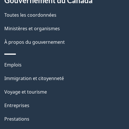
Gouvernement du Canada
a
Toutes les coordonnées
p
Ministères et organismes
a
À propos du gouvernement
g
e
Thèmes
Emplois
et
Immigration et citoyenneté
sujets
Voyage et tourisme
Entreprises
Prestations