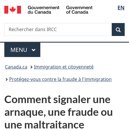
/
Sélec
EN
Passer
Passer
Passer
Government
au
à
à
de
of
contenu
«
la
Canada
Recherche
Rechercher
principal
Au
version
Rec
la
dans
sujet
HTML
IRCC
du
simplifiée
langu
Menu
gouvernement
MENU
PRINCIPAL
»
Vous
Canada.ca
Immigration et citoyenneté
êtes
Protégez-vous contre la fraude à l’immigration
ici :
Comment signaler une
arnaque, une fraude ou
une maltraitance