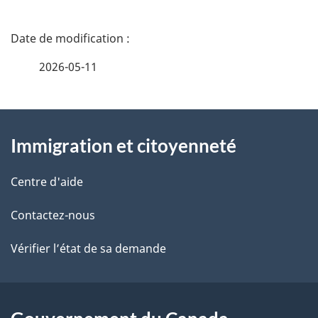
D
é
2026-05-11
t
À
a
Immigration et citoyenneté
propos
i
de
l
Centre d'aide
ce
s
Contactez-nous
site
d
Vérifier l’état de sa demande
e
l