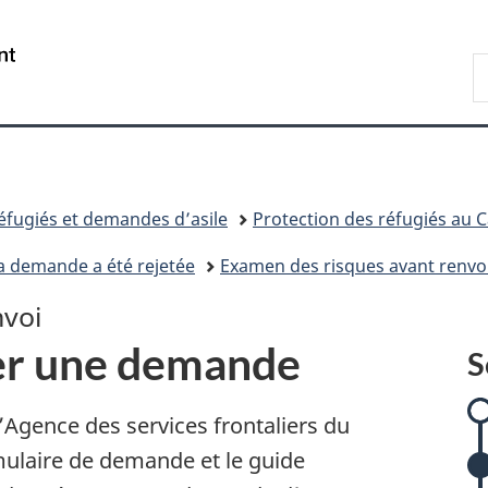
Passer
Passer
Passer
Passer
au
à
à
à
/
R
contenu
:
«
la
Government
d
principal
Examen
Au
version
of
I
des
sujet
HTML
Canada
risques
du
simplifiée
avant
gouvernement
renvoi
»
éfugiés et demandes d’asile
Protection des réfugiés au 
a demande a été rejetée
Examen des risques avant renvo
nvoi
r une demande
S
l’Agence des services frontaliers du
ulaire de demande et le guide