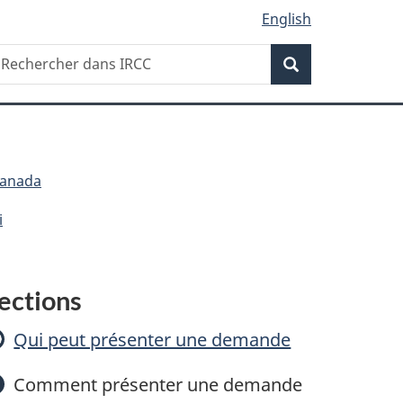
English
Recherche
echercher
Recherche
ans
RCC
Canada
i
E
ections
x
Qui peut présenter une demande
a
Comment présenter une demande