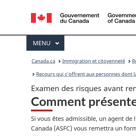
Sélection
de
la
Menu
MENU
PRINCIPAL
langue
Vous
Canada.ca
Immigration et citoyenneté
R
êtes
Recours qui s’offrent aux personnes dont l
ici :
Examen des risques avant re
Comment présente
Si vous êtes admissible, un agent de 
Canada (ASFC) vous remettra un form