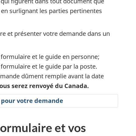
qui figurent dans tout document que
n surlignant les parties pertinentes
ire et présenter votre demande dans un
e formulaire et le guide en personne;
i
 formulaire et le guide par la poste.
emande dûment remplie avant la date
ous serez renvoyé du Canada.
e pour votre demande
formulaire et vos