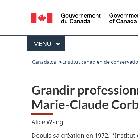
Sélection
de
la
Menu
MENU
PRINCIPAL
langue
Vous
Canada.ca
Institut canadien de conservati
êtes
ici :
Grandir profession
Marie-Claude Corbe
Alice Wang
Depuis sa création en 1972, l’Instit