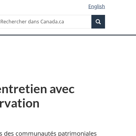
English
Recherche
echercher
Recherche
ans
anada.ca
entretien avec
ervation
près des communautés patrimoniales