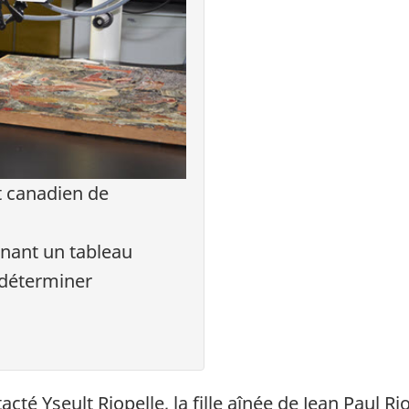
 canadien de
inant un tableau
 déterminer
té Yseult Riopelle, la fille aînée de Jean Paul Rio