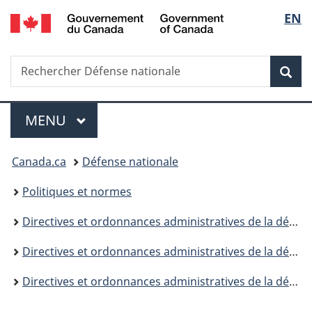
/
Sélec
EN
Passer
Passer
Passer
Government
au
à
à
de
of
contenu
«
la
Canada
Recherche
Rechercher
principal
Au
version
Rec
la
Défense
sujet
HTML
nationale
du
simplifiée
langu
Menu
gouvernement
MENU
PRINCIPAL
»
Vous
Canada.ca
Défense nationale
êtes
Politiques et normes
ici :
Directives et ordonnances administratives de la défense
Directives et ordonnances administratives de la défense (DOAD) - Avis de modification
Directives et ordonnances administratives de la défense (DOAD) - Avis de modification - 2015