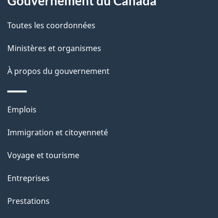
Gouvernement du Canada
a
Toutes les coordonnées
p
Ministères et organismes
a
À propos du gouvernement
g
e
Thèmes
Emplois
et
Immigration et citoyenneté
sujets
Voyage et tourisme
Entreprises
Prestations