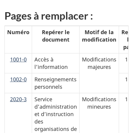
Pages à remplacer :
Numéro
Repérer le
Motif de la
Reti
document
modification
le
pag
1001-0
Accès à
Modifications
1 à
l’information
majeures
1002-0
Renseignements
1 à
personnels
2020-3
Service
Modifications
1 à
d’administration
mineures
et d’instruction
des
organisations de