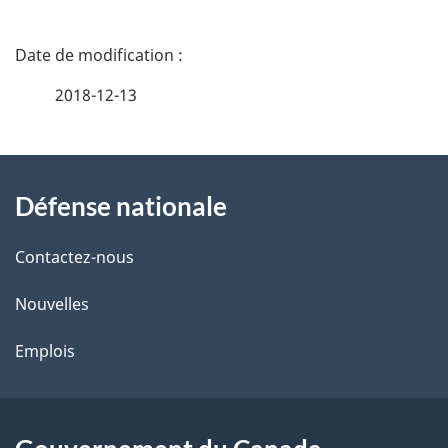
D
é
2018-12-13
t
À
a
Défense nationale
propos
i
de
l
Contactez-nous
ce
s
Nouvelles
site
d
Emplois
e
l