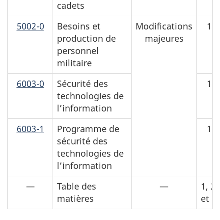
cadets
5002-0
Besoins et
Modifications
1 à
production de
majeures
personnel
militaire
6003-0
Sécurité des
1 à
technologies de
l’information
6003-1
Programme de
1 à
sécurité des
technologies de
l’information
—
Table des
—
1, 2 
matières
et 6