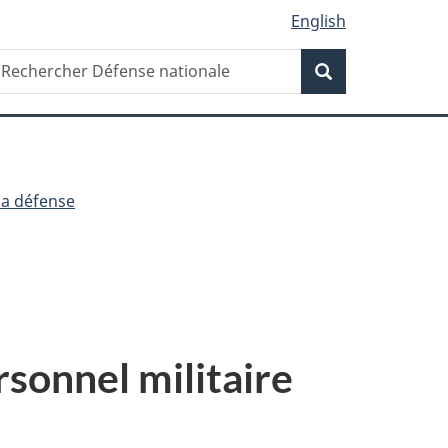
English
Recherche
echercher
Recherche
éfense
ationale
la défense
sonnel militaire