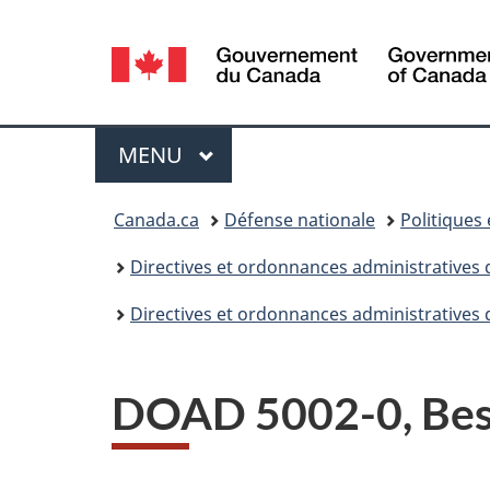
Sélection
de
la
Menu
MENU
PRINCIPAL
langue
Vous
Canada.ca
Défense nationale
Politiques
êtes
Directives et ordonnances administratives 
ici :
Directives et ordonnances administratives 
DOAD 5002-0, Besoi