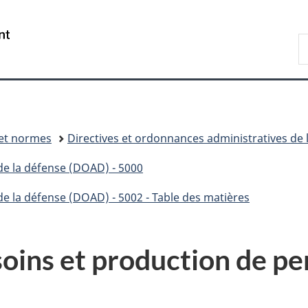
Passer
Passer
Passer
Passer
au
au
à
à
/
R
Gestionnaire
contenu
«
la
Government
D
des
principal
Au
version
of
n
Invitations
sujet
HTML
Canada
du
simplifiée
gouvernement
»
 et normes
Directives et ordonnances administratives de 
de la défense (DOAD) - 5000
de la défense (DOAD) - 5002 - Table des matières
ns et production de per