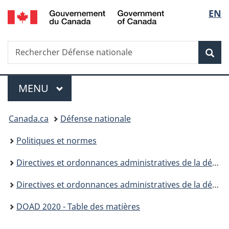
/
Sélec
EN
Passer
Passer
Passer
Government
au
à
à
de
of
contenu
«
la
Canada
Recherche
Rechercher
principal
Au
version
Rec
la
Défense
sujet
HTML
nationale
du
simplifiée
langu
Menu
gouvernement
MENU
PRINCIPAL
»
Vous
Canada.ca
Défense nationale
êtes
Politiques et normes
ici :
Directives et ordonnances administratives de la défense
Directives et ordonnances administratives de la défense (DOAD) - 2000
DOAD 2020 - Table des matières