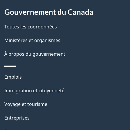
l
Gouvernement du Canada
a
Toutes les coordonnées
p
Ministères et organismes
a
À propos du gouvernement
g
e
Thèmes
Emplois
et
Immigration et citoyenneté
sujets
Voyage et tourisme
Entreprises