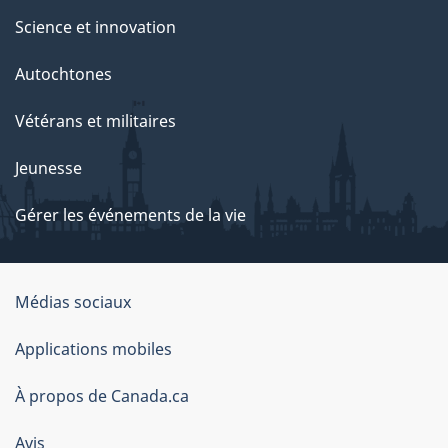
Science et innovation
Autochtones
Vétérans et militaires
Jeunesse
Gérer les événements de la vie
Organisation
Médias sociaux
du
Applications mobiles
gouvernement
du
À propos de Canada.ca
Canada
Avis