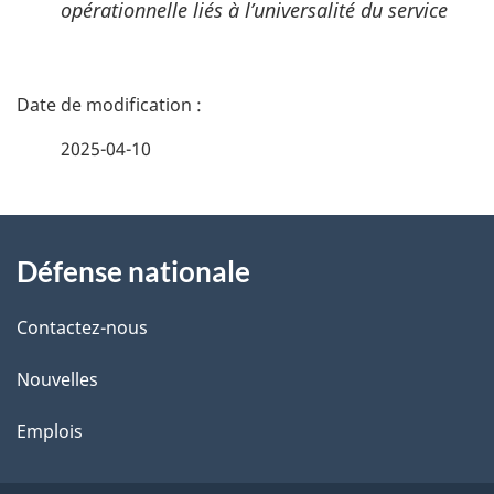
opérationnelle liés à l’universalité du service
D
é
2025-04-10
t
À
a
Défense nationale
propos
i
de
l
Contactez-nous
ce
s
Nouvelles
site
d
Emplois
e