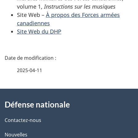
volume 1,
Instructions sur les musiques
Site Web –
À propos des Forces armées
canadiennes
Site Web du DHP
D
é
2025-04-11
t
À
a
Défense nationale
propos
i
de
l
Contactez-nous
ce
s
Nouvelles