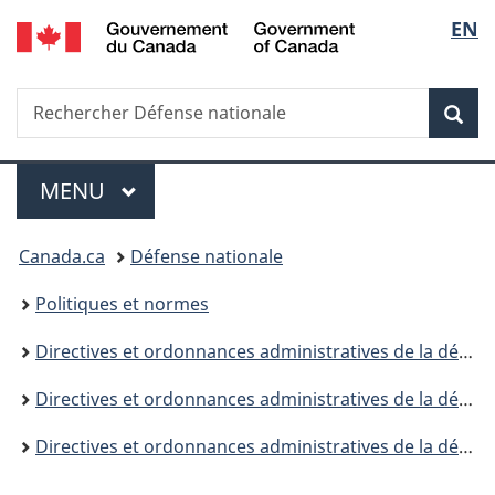
/
Sélec
EN
Passer
Passer
Passer
Government
au
à
à
de
of
contenu
«
la
Canada
Recherche
Rechercher
principal
Au
version
Rec
la
Défense
sujet
HTML
nationale
du
simplifiée
langu
Menu
gouvernement
MENU
PRINCIPAL
»
Vous
Canada.ca
Défense nationale
êtes
Politiques et normes
ici :
Directives et ordonnances administratives de la défense
Directives et ordonnances administratives de la défense (DOAD) - 5000
Directives et ordonnances administratives de la défense (DOAD) - 5040 - Table des matières