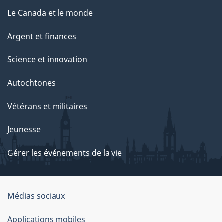
Le Canada et le monde
Argent et finances
Science et innovation
Autochtones
Vétérans et militaires
Jeunesse
Gérer les événements de la vie
Organisation
Médias sociaux
du
Applications mobiles