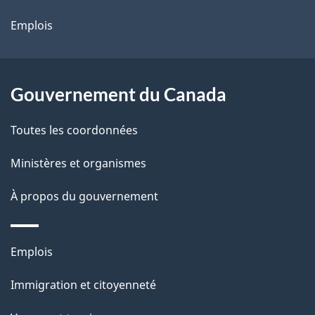
site
d
Emplois
e
l
Gouvernement du Canada
a
Toutes les coordonnées
p
Ministères et organismes
a
À propos du gouvernement
g
e
Thèmes
Emplois
et
Immigration et citoyenneté
sujets