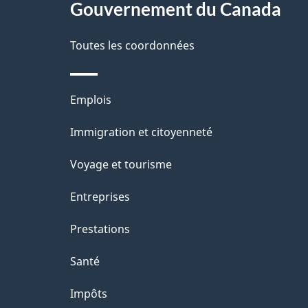
site
Gouvernement du Canada
d
e
Toutes les coordonnées
l
Thèmes
Emplois
a
et
Immigration et citoyenneté
p
sujets
Voyage et tourisme
a
Entreprises
g
Prestations
e
Santé
Impôts