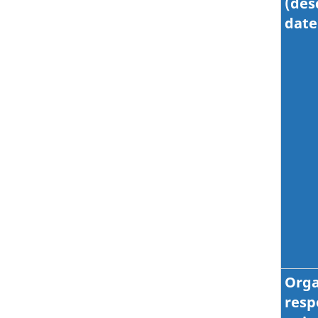
(des
date
Orga
resp