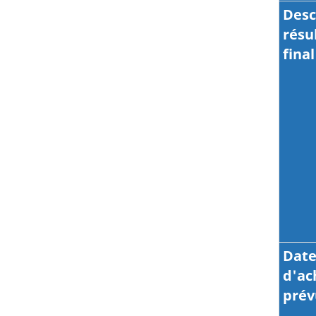
Desc
résu
final
Dat
d'a
prév