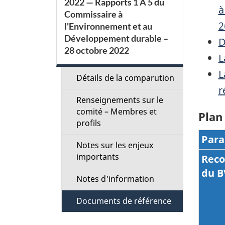
2022 — Rapports 1 À 5 du
t
à
Commissaire à
2
l'Environnement et au
i
Développement durable –
D
28 octobre 2022
o
L
L
n
Détails de la comparution
r
M
Renseignements sur le
comité – Membres et
Plan 
e
profils
Para
Notes sur les enjeux
n
importants
Rec
u
du B
Notes d'information
Documents de référence