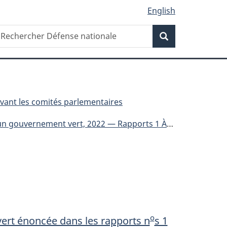
English
Recherche
echercher
Recherche
éfense
ationale
ant les comités parlementaires
re à l'Environnement et au Développement durable – 28 octobre 2022
o
ert énoncée dans les rapports n
s 1