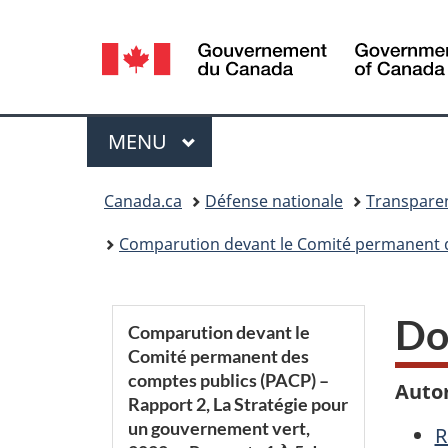
Sélection
de
la
Menu
MENU
PRINCIPAL
langue
Vous
Canada.ca
Défense nationale
Transparen
êtes
Comparution devant le Comité permanent des comptes publics (PACP)
ici :
S
Do
Comparution devant le
Comité permanent des
e
comptes publics (PACP) –
Autor
Rapport 2, La Stratégie pour
c
un gouvernement vert,
R