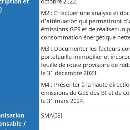
cription et
octobre 2022
.
)
M2 : Effectuer une analyse et do
d'atténuation qui permettront d'
émissions GES et de réaliser un p
consommation énergétique nette
M3 : Documenter les facteurs con
portefeuille immobilier et incorp
feuille de route provisoire de ré
le
31 décembre 2023
.
M4 : Présenter à la haute directio
émissions de GES des BI et de c
le
31 mars 2024
.
nisation
SMA(IE)
onsable /