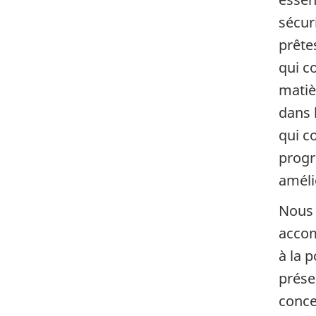
sécur
prête
qui c
matiè
dans 
qui c
progr
améli
Nous 
accomp
à la p
prése
conce