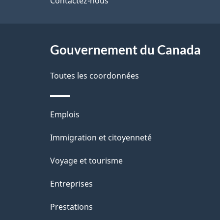
de
Contactez-nous
l
ce
s
site
Gouvernement du Canada
d
e
Toutes les coordonnées
l
Thèmes
Emplois
a
et
Immigration et citoyenneté
p
sujets
Voyage et tourisme
a
Entreprises
g
Prestations
e