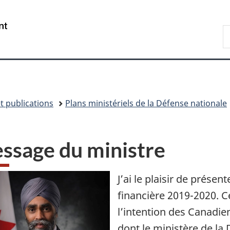
Passer
Passer
Passer
Passer
au
à
au
à
/
R
contenu
«
menu
la
Government
D
principal
Au
de
version
of
n
sujet
la
HTML
Canada
du
section
simplifiée
gouvernement
»
t publications
Plans ministériels de la Défense nationale
ssage du ministre
J’ai le plaisir de présen
financière 2019-2020. 
l’intention des Canadie
dont le ministère de la 