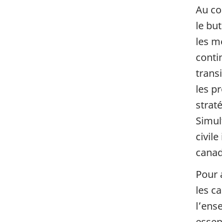
Au co
le but
les m
conti
trans
les pr
strat
Simul
civile
canad
Pour 
les ca
l’ens
essent