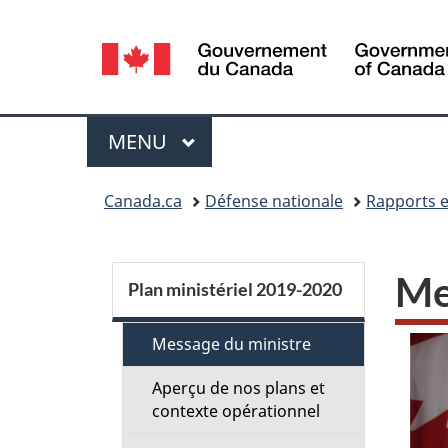
Sélection
de
la
Menu
MENU
PRINCIPAL
langue
Vous
Canada.ca
Défense nationale
Rapports e
êtes
ici :
S
Me
Plan ministériel 2019-2020
e
Message du ministre
c
Aperçu de nos plans et
contexte opérationnel
t