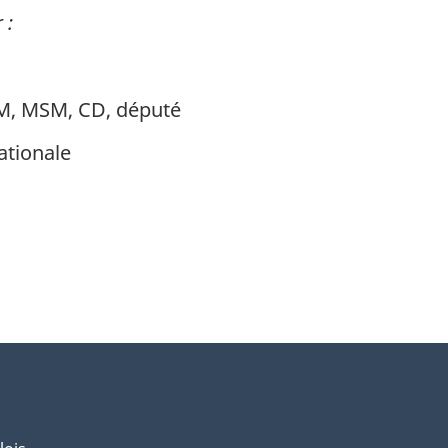
 :
OMM, MSM, CD, député
ationale