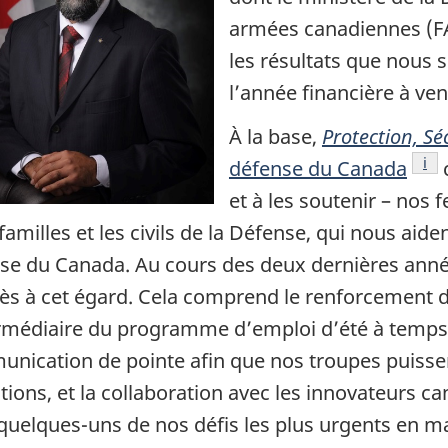
armées canadiennes (FA
les résultats que nous 
l’année financière à ven
À la base,
Protection, Sé
Not
i
défense du Canada
c
et à les soutenir – no
familles et les civils de la Défense, qui nous aide
se du Canada. Au cours des deux dernières anné
ès à cet égard. Cela comprend le renforcement d
ermédiaire du programme d’emploi d’été à temps 
nication de pointe afin que nos troupes puiss
tions, et la collaboration avec les innovateurs ca
quelques-uns de nos défis les plus urgents en ma