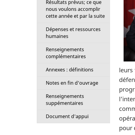
Résultats prévus; ce que
i
nous voulons accomplir
cette année et par la suite
o
Dépenses et ressources
n
humaines
M
Renseignements
complémentaires
e
leurs 
Annexes : définitions
n
défen
Notes en fin d'ouvrage
progr
u
Renseignements
l’int
suppémentaires
commu
Document d'appui
opéra
pour 