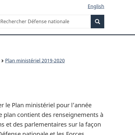
English
Recherche
echercher
Recherche
éfense
ationale
Plan ministériel 2019-2020
ter le Plan ministériel pour l’année
Ce plan contient des renseignements à
ns et des parlementaires sur la façon
Défense nationale et les Forces