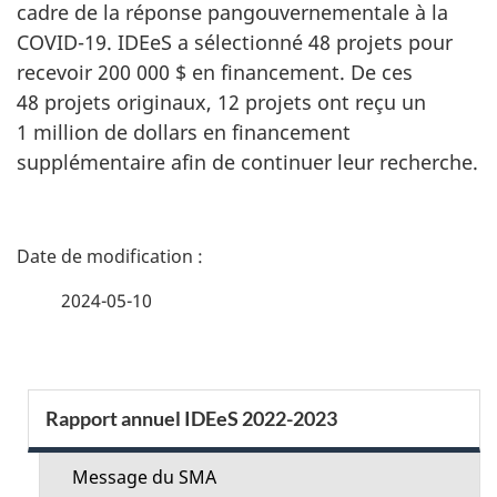
cadre de la réponse pangouvernementale à la
COVID-19
. IDEeS a sélectionné 48 projets pour
recevoir 200 000 $ en financement. De ces
48 projets originaux, 12 projets ont reçu un
1 million de dollars en financement
supplémentaire afin de continuer leur recherche.
D
é
2024-05-10
t
a
S
Rapport annuel IDEeS 2022-2023
i
e
l
Message du SMA