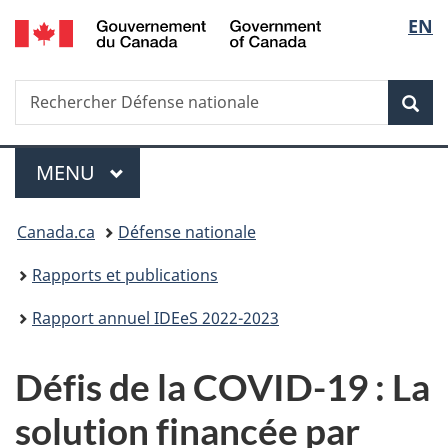
/
Sélec
EN
Passer
Passer
Passer
Passer
Government
au
à
au
à
de
of
contenu
«
menu
la
Canada
Recherche
Rechercher
principal
Au
de
version
Rec
la
Défense
sujet
la
HTML
nationale
du
section
simplifiée
langu
Menu
gouvernement
MENU
PRINCIPAL
»
Vous
Canada.ca
Défense nationale
êtes
Rapports et publications
ici :
Rapport annuel IDEeS 2022-2023
Défis de la COVID-19 : La
solution financée par