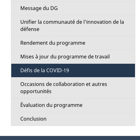
c
s
Message du DG
t
d
Unifier la communauté de l'innovation de la
i
défense
e
o
Rendement du programme
l
n
Mises à jour du programme de travail
a
M
Défis de la COVID-19
p
e
Occasions de collaboration et autres
a
opportunités
n
g
Évaluation du programme
u
e
Conclusion