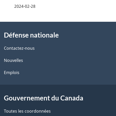
é
2024-02-28
t
À
a
Défense nationale
propos
i
de
l
Contactez-nous
ce
s
Nouvelles
site
d
Emplois
e
l
Gouvernement du Canada
a
Toutes les coordonnées