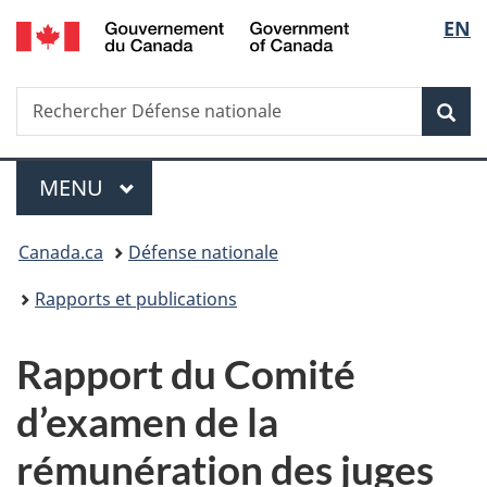
/
Sélec
EN
Passer
Passer
Passer
Government
au
à
à
de
of
contenu
«
la
Canada
Recherche
Rechercher
principal
Au
version
Rec
la
Défense
sujet
HTML
nationale
du
simplifiée
langu
Menu
gouvernement
MENU
PRINCIPAL
»
Vous
Canada.ca
Défense nationale
êtes
Rapports et publications
ici :
Rapport du Comité
d’examen de la
rémunération des juges