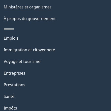
p
Ministères et organismes
a
À propos du gouvernement
g
e
Thèmes
Emplois
et
Immigration et citoyenneté
sujets
Voyage et tourisme
Entreprises
Prestations
Santé
Impôts