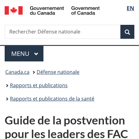
/
Sélec
EN
Passer
Passer
Passer
Government
au
à
à
de
of
contenu
«
la
Canada
Recherche
Rechercher
principal
Au
version
Rec
la
Défense
sujet
HTML
nationale
du
simplifiée
langu
Menu
gouvernement
MENU
PRINCIPAL
»
Vous
Canada.ca
Défense nationale
êtes
Rapports et publications
ici :
Rapports et publications de la santé
Guide de la postvention
pour les leaders des FAC