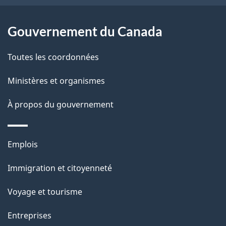
e
l
Gouvernement du Canada
a
Toutes les coordonnées
p
Ministères et organismes
a
À propos du gouvernement
g
e
Thèmes
Emplois
et
Immigration et citoyenneté
sujets
Voyage et tourisme
Entreprises