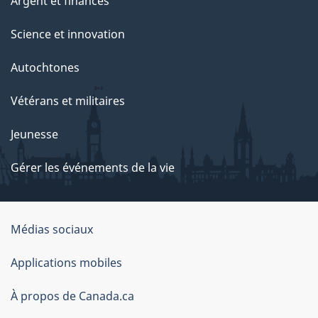
Argent et finances
Science et innovation
Autochtones
Vétérans et militaires
Jeunesse
Gérer les événements de la vie
Organisation
Médias sociaux
du
Applications mobiles
gouvernement
du
À propos de Canada.ca