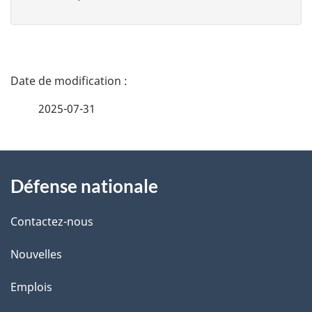
D
é
2025-07-31
t
À
a
Défense nationale
propos
i
de
l
Contactez-nous
ce
s
Nouvelles
site
d
Emplois