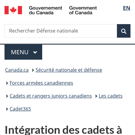
/
Sélec
EN
Passer
Passer
Passer
Government
au
à
à
de
of
contenu
«
la
Canada
Recherche
Rechercher
principal
Au
version
Rec
la
Défense
sujet
HTML
nationale
du
simplifiée
langu
Menu
gouvernement
MENU
PRINCIPAL
»
Vous
Canada.ca
Sécurité nationale et défense
êtes
Forces armées canadiennes
ici :
Cadets et rangers juniors canadiens
Les cadets
Cadet365
Intégration des cadets à