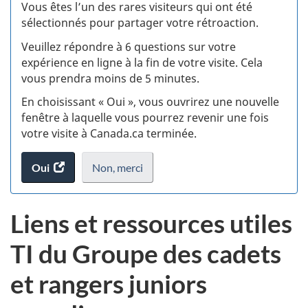
:
Vous êtes l’un des rares visiteurs qui ont été
sélectionnés pour partager votre rétroaction.
S
Veuillez répondre à 6 questions sur votre
d
expérience en ligne à la fin de votre visite. Cela
vous prendra moins de 5 minutes.
si
En choisissant « Oui », vous ouvrirez une nouvelle
w
fenêtre à laquelle vous pourrez revenir une fois
votre visite à Canada.ca terminée.
(t
Oui
accéder
Non,
je
merci
.
d
au
ne
sondage.
veux
Liens et ressources utiles
pas
participer
TI du Groupe des cadets
au
sondage
et rangers juniors
du
site