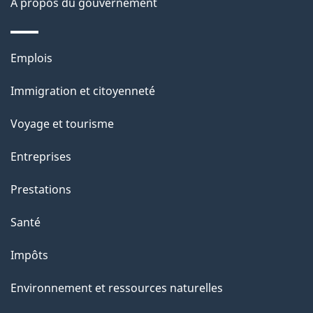
À propos du gouvernement
g
e
Thèmes
Emplois
et
Immigration et citoyenneté
sujets
Voyage et tourisme
Entreprises
Prestations
Santé
Impôts
Environnement et ressources naturelles