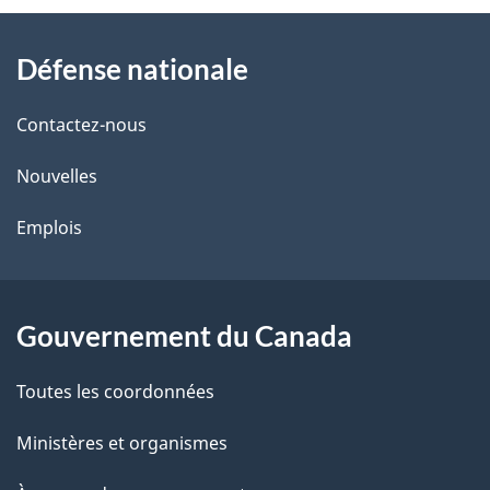
À
a
Défense nationale
propos
i
de
l
Contactez-nous
ce
s
Nouvelles
site
d
Emplois
e
l
Gouvernement du Canada
a
Toutes les coordonnées
p
Ministères et organismes
a