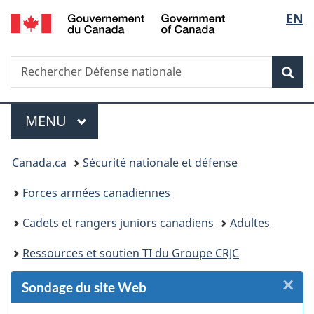
/
Sélec
EN
Passer
Passer
Passer
Passer
Government
au
au
à
à
de
of
Gestionnaire
contenu
«
la
Canada
Recherche
Rechercher
des
principal
Au
version
Rec
la
Défense
Invitations
sujet
HTML
nationale
du
simplifiée
langu
Menu
gouvernement
MENU
PRINCIPAL
»
Vous
Canada.ca
Sécurité nationale et défense
êtes
Forces armées canadiennes
ici :
Cadets et rangers juniors canadiens
Adultes
Ressources et soutien TI du Groupe CRJC
×
F
Sondage du site Web