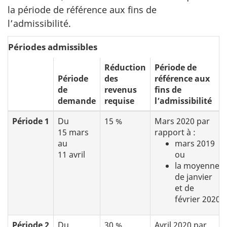
la période de référence aux fins de
l’admissibilité.
Périodes admissibles
Réduction
Période de
Période
des
référence aux
de
revenus
fins de
demande
requise
l’admissibilité
Période 1
Du
15 %
Mars 2020 par
15 mars
rapport à :
au
mars 2019
11 avril
ou
la moyenne
de janvier
et de
février 2020
Période 2
Du
30 %
Avril 2020 par