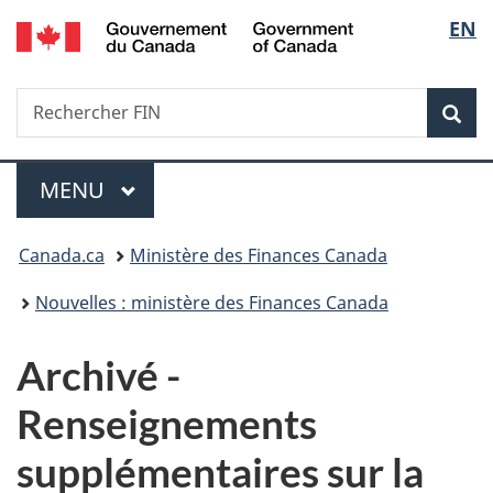
/
Sélec
EN
Passer
Passer
Passer
Government
au
à
à
de
of
contenu
«
la
Canada
Recherche
Rechercher
principal
Au
version
Rec
la
FIN
sujet
HTML
du
simplifiée
langu
Menu
gouvernement
MENU
PRINCIPAL
»
Vous
Canada.ca
Ministère des Finances Canada
êtes
Nouvelles : ministère des Finances Canada
ici :
Archivé -
Renseignements
supplémentaires sur la