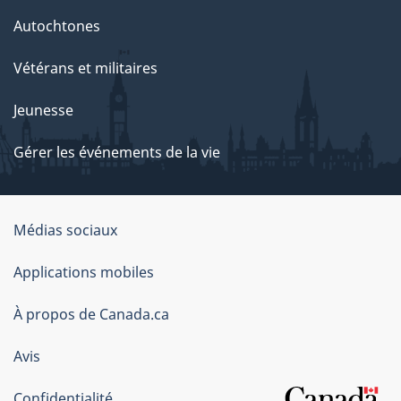
Autochtones
Vétérans et militaires
Jeunesse
Gérer les événements de la vie
Organisation
Médias sociaux
du
Applications mobiles
gouvernement
du
À propos de Canada.ca
Canada
Avis
Confidentialité