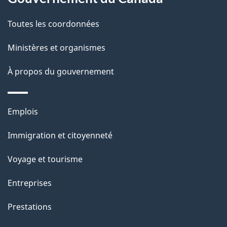
a
Toutes les coordonnées
p
Ministères et organismes
a
À propos du gouvernement
g
e
Thèmes
Emplois
et
Immigration et citoyenneté
sujets
Voyage et tourisme
Entreprises
Prestations