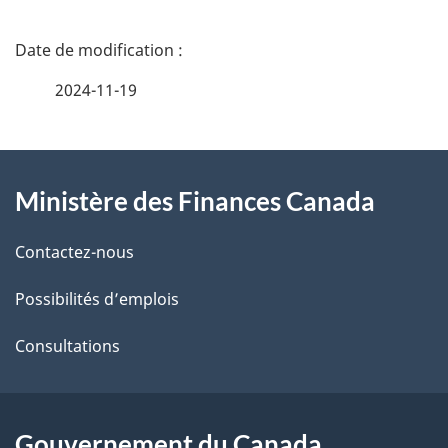
D
é
2024-11-19
t
À
a
Ministère des Finances Canada
propos
i
de
l
Contactez-nous
ce
s
Possibilités d’emplois
site
d
Consultations
e
l
Gouvernement du Canada