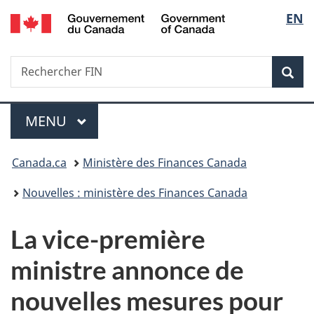
/
Sélec
EN
Passer
Passer
Passer
Government
au
à
à
de
of
contenu
«
la
Canada
Recherche
Rechercher
principal
Au
version
Rec
la
FIN
sujet
HTML
du
simplifiée
langu
Menu
gouvernement
MENU
PRINCIPAL
»
Vous
Canada.ca
Ministère des Finances Canada
êtes
Nouvelles : ministère des Finances Canada
ici :
La vice-première
ministre annonce de
nouvelles mesures pour