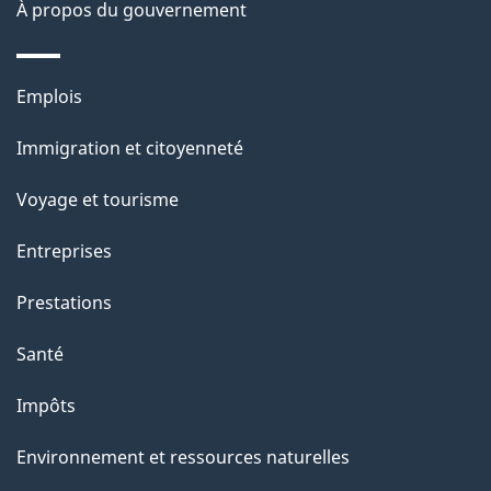
À propos du gouvernement
p
a
Thèmes
Emplois
g
et
Immigration et citoyenneté
sujets
e
Voyage et tourisme
Entreprises
Prestations
Santé
Impôts
Environnement et ressources naturelles