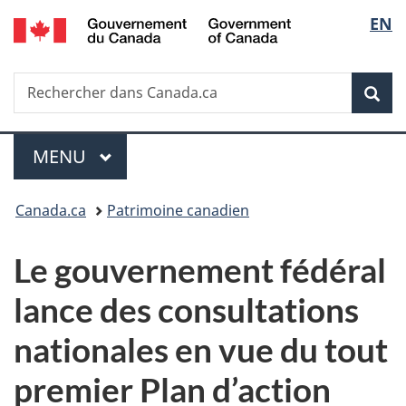
/
Sélec
EN
Passer
Passer
Passer
Government
au
à
à
de
of
contenu
«
la
Canada
Recherche
Rechercher
principal
Au
version
Rec
la
dans
sujet
HTML
Canada.ca
du
simplifiée
langu
Menu
gouvernement
MENU
PRINCIPAL
»
Vous
Canada.ca
Patrimoine canadien
êtes
Le gouvernement fédéral
ici :
lance des consultations
nationales en vue du tout
premier Plan d’action