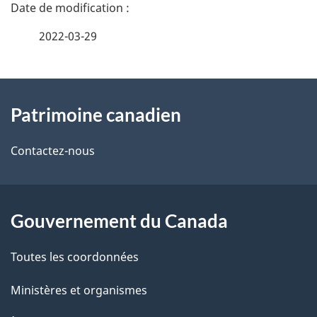
D
é
2022-03-29
t
À
a
Patrimoine canadien
propos
i
de
l
Contactez-nous
ce
s
site
d
Gouvernement du Canada
e
Toutes les coordonnées
l
Ministères et organismes
a