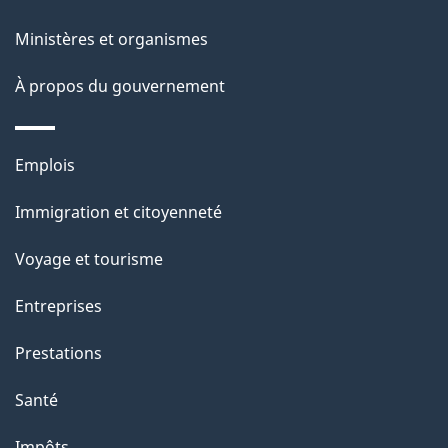
ce
s
Ministères et organismes
site
d
À propos du gouvernement
e
l
Thèmes
Emplois
et
a
Immigration et citoyenneté
sujets
p
Voyage et tourisme
a
Entreprises
g
Prestations
e
Santé
Impôts