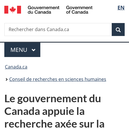
/
Sélec
EN
Passer
Passer
Passer
Government
au
à
à
de
of
contenu
«
la
Canada
Recherche
Rechercher
principal
Au
version
Rec
la
dans
sujet
HTML
Canada.ca
du
simplifiée
langu
Menu
gouvernement
MENU
PRINCIPAL
»
Vous
Canada.ca
êtes
Conseil de recherches en sciences humaines
ici :
Le gouvernement du
Canada appuie la
recherche axée sur la