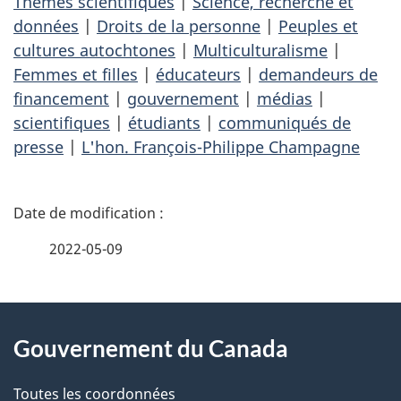
Thèmes scientifiques
|
Science, recherche et
données
|
Droits de la personne
|
Peuples et
cultures autochtones
|
Multiculturalisme
|
Femmes et filles
|
éducateurs
|
demandeurs de
financement
|
gouvernement
|
médias
|
scientifiques
|
étudiants
|
communiqués de
presse
|
L'hon. François-Philippe Champagne
D
é
2022-05-09
t
À
a
Gouvernement du Canada
propos
i
de
l
Toutes les coordonnées