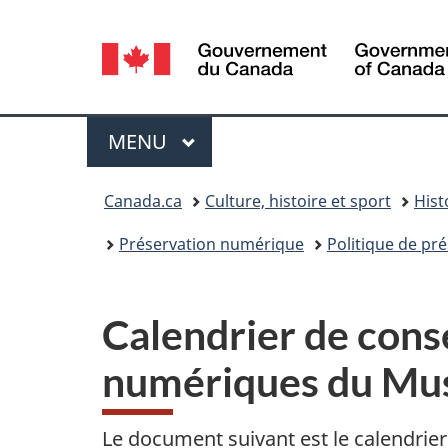
Sélection
de
la
Menu
MENU
PRINCIPAL
langue
Vous
Canada.ca
Culture, histoire et sport
Hist
êtes
Préservation numérique
Politique de p
ici :
Calendrier de conse
numériques du Mu
Le document suivant est le calendrier