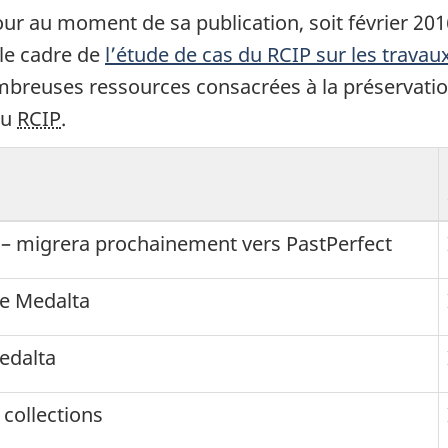
our au moment de sa publication, soit février 2016
 le cadre de
l’étude de cas du
RCIP
sur les travau
nombreuses ressources consacrées à la préservati
u
RCIP
.
– migrera prochainement vers PastPerfect
de Medalta
edalta
collections