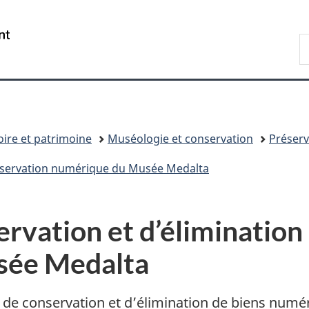
Passer
Passer
Passer
au
à
à
/
R
contenu
«
la
Government
d
principal
Au
version
of
C
sujet
HTML
Canada
du
simplifiée
gouvernement
»
oire et patrimoine
Muséologie et conservation
Préserv
réservation numérique du Musée Medalta
rvation et d’élimination
sée Medalta
 de conservation et d’élimination de biens numér