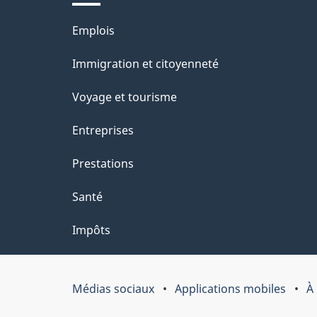
l
Thèmes
Emplois
a
et
Immigration et citoyenneté
p
sujets
Voyage et tourisme
a
Entreprises
g
Prestations
e
Santé
Impôts
Médias sociaux
Applications mobiles
À
Organisation