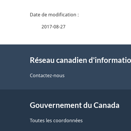
D
é
2017-08-27
t
À
a
Réseau canadien d'informatio
propos
i
de
Contactez-nous
l
ce
s
site
Gouvernement du Canada
d
e
Toutes les coordonnées