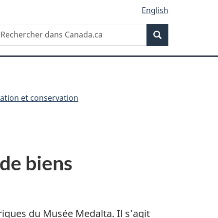
English
Recherche
echercher
Recherche
ans
anada.ca
ation et conservation
 de biens
iques du Musée Medalta. Il s’agit