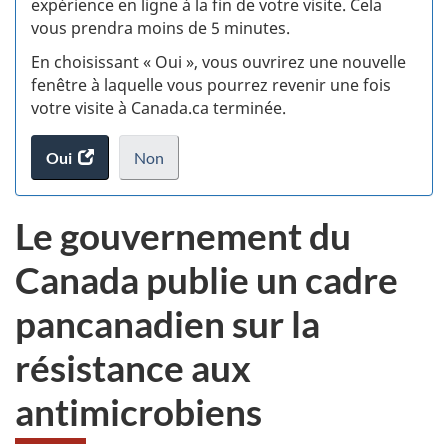
expérience en ligne à la fin de votre visite. Cela
vous prendra moins de 5 minutes.
fi
En choisissant « Oui », vous ouvrirez une nouvelle
d
fenêtre à laquelle vous pourrez revenir une fois
votre visite à Canada.ca terminée.
vi
Oui
accéder
Non
(t
au
je
.
sondage.
ne
d
Le gouvernement du
veux
pas
Canada publie un cadre
participer
au
pancanadien sur la
sondage
du
résistance aux
site
web,
antimicrobiens