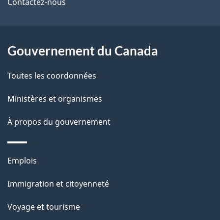
de
l
Contactez-nous
ce
s
site
d
Gouvernement du Canada
e
Toutes les coordonnées
l
Ministères et organismes
a
À propos du gouvernement
p
a
Thèmes
Emplois
g
et
Immigration et citoyenneté
sujets
e
Voyage et tourisme