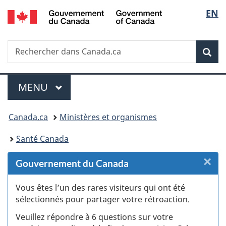
/
Sélec
EN
Passer
Passer
Passer
Passer
Government
au
au
à
à
de
of
Gestionnaire
contenu
«
la
Canada
Recherche
Rechercher
des
principal
Au
version
Rec
la
dans
Invitations
sujet
HTML
Canada.ca
du
simplifiée
langu
Menu
gouvernement
MENU
PRINCIPAL
»
Vous
Canada.ca
Ministères et organismes
êtes
Santé Canada
ici :
×
F
Gouvernement du Canada
:
Vous êtes l’un des rares visiteurs qui ont été
sélectionnés pour partager votre rétroaction.
S
Veuillez répondre à 6 questions sur votre
d