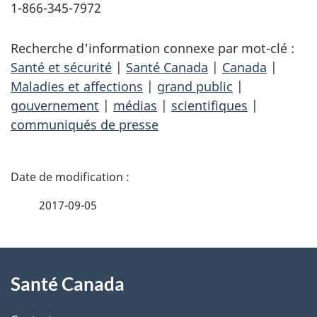
1-866-345-7972
Recherche d'information connexe par mot-clé :
Santé et sécurité
|
Santé Canada
|
Canada
|
Maladies et affections
|
grand public
|
gouvernement
|
médias
|
scientifiques
|
communiqués de presse
D
é
2017-09-05
t
À
a
Santé Canada
propos
i