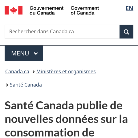
/
Sélec
EN
Passer
Passer
Passer
Government
au
à
à
de
of
contenu
«
la
Canada
Recherche
Rechercher
principal
Au
version
Rec
la
dans
sujet
HTML
Canada.ca
du
simplifiée
langu
Menu
gouvernement
MENU
PRINCIPAL
»
Vous
Canada.ca
Ministères et organismes
êtes
Santé Canada
ici :
Santé Canada publie de
nouvelles données sur la
consommation de