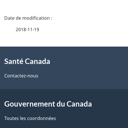
D
é
2018-11-19
t
À
a
Santé Canada
propos
i
de
l
Contactez-nous
ce
s
site
d
Gouvernement du Canada
e
Toutes les coordonnées
l