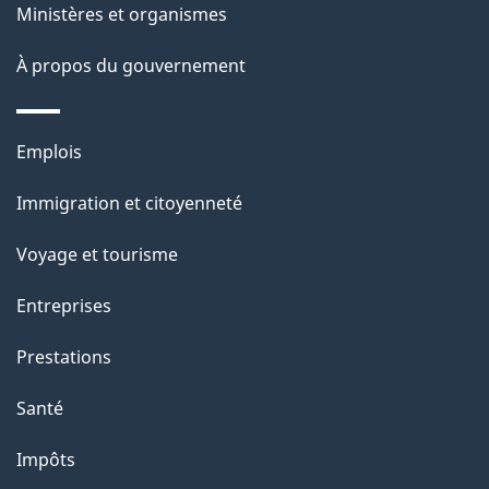
Ministères et organismes
a
À propos du gouvernement
p
a
Thèmes
Emplois
g
et
Immigration et citoyenneté
sujets
e
Voyage et tourisme
Entreprises
Prestations
Santé
Impôts