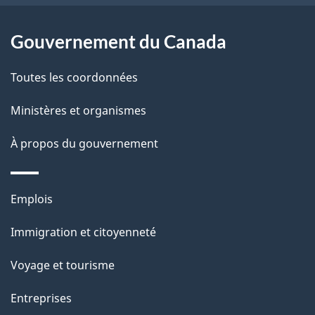
ce
s
site
d
Gouvernement du Canada
e
Toutes les coordonnées
l
Ministères et organismes
a
À propos du gouvernement
p
a
Thèmes
Emplois
g
et
Immigration et citoyenneté
sujets
e
Voyage et tourisme
Entreprises