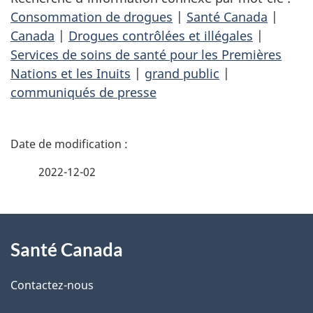
Consommation de drogues
|
Santé Canada
|
Canada
|
Drogues contrôlées et illégales
|
Services de soins de santé pour les Premières
Nations et les Inuits
|
grand public
|
communiqués de presse
D
é
2022-12-02
t
À
a
Santé Canada
propos
i
de
l
Contactez-nous