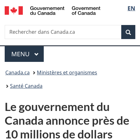
/
Sélec
EN
Passer
Passer
Passer
Government
au
à
à
de
of
contenu
«
la
Canada
Recherche
Rechercher
principal
Au
version
Rec
la
dans
sujet
HTML
Canada.ca
du
simplifiée
langu
Menu
gouvernement
MENU
PRINCIPAL
»
Vous
Canada.ca
Ministères et organismes
êtes
Santé Canada
ici :
Le gouvernement du
Canada annonce près de
10 millions de dollars