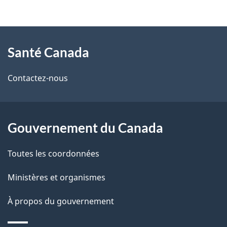
t
À
a
Santé Canada
propos
i
de
l
Contactez-nous
ce
s
site
d
Gouvernement du Canada
e
Toutes les coordonnées
l
Ministères et organismes
a
À propos du gouvernement
p