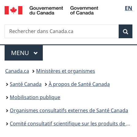
/
Sélec
EN
Passer
Passer
Passer
Government
au
à
à
de
of
contenu
«
la
Canada
Recherche
Rechercher
principal
Au
version
Rec
la
dans
sujet
HTML
Canada.ca
du
simplifiée
langu
Menu
gouvernement
MENU
PRINCIPAL
»
Vous
Canada.ca
Ministères et organismes
êtes
Santé Canada
À propos de Santé Canada
ici :
Mobilisation publique
Organismes consultatifs externes de Santé Canada
Comité consultatif scientifique sur les produits de santé contenant du cannabis