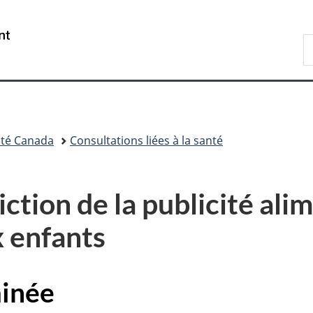
Passer
Passer
Passer
au
à
à
/
R
contenu
«
la
Government
d
principal
Au
version
of
C
sujet
HTML
Canada
du
simplifiée
gouvernement
»
té Canada
Consultations liées à la santé
iction de la publicité ali
 enfants
minée