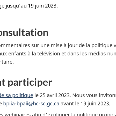
gé jusqu'au 19 juin 2023.
onsultation
mentaires sur une mise à jour de la politique vis
ux enfants à la télévision et dans les médias nu
taire.
t participer
de sa politique
le 25 avril 2023. Nous vous inviton
se
bpiia-bpaii@hc-sc.gc.ca
avant le 19 juin 2023.
 webinaires afin d'expliquer la politique propos