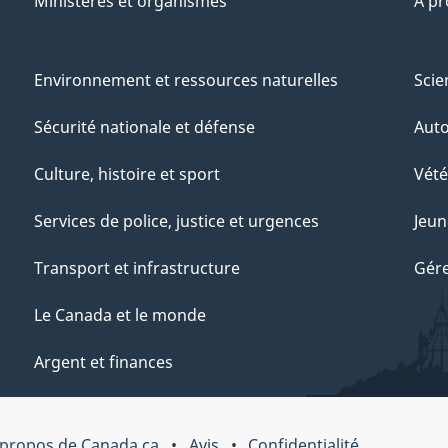
Ministères et organismes
À p
Environnement et ressources naturelles
Scie
Sécurité nationale et défense
Aut
Culture, histoire et sport
Vété
Services de police, justice et urgences
Jeun
Transport et infrastructure
Gére
Le Canada et le monde
Argent et finances
 propos de Canada.ca
Avis
Confidentialité