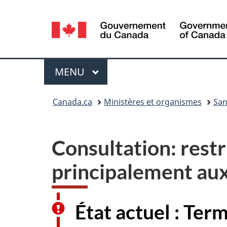
Sélection
de
la
Menu
MENU
PRINCIPAL
langue
Vous
Canada.ca
Ministères et organismes
San
êtes
ici :
Consultation: restr
principalement aux
État actuel : Ter