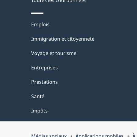
e
Toutes les coordonnées
l
Thèmes
Emplois
a
et
Immigration et citoyenneté
p
sujets
Voyage et tourisme
a
Entreprises
g
Prestations
e
Santé
Impôts
Médias sociaux
Applications mobiles
À