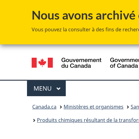
Nous avons archivé c
Vous pouvez la consulter à des fins de recherc
Sélection
de
la
Menu
MENU
PRINCIPAL
langue
Vous
Canada.ca
Ministères et organismes
San
êtes
Produits chimiques résultant de la transfo
ici :