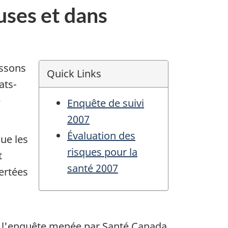
uses et dans
issons
Quick Links
ats-
e
Enquête de suivi
2007
Évaluation des
ue les
risques pour la
t
santé 2007
ertées
r l'enquête menée par Santé Canada.