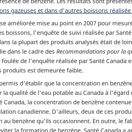
résence de benzène. Les résultats sont présenté
sons gazeuses et dans d'autres boissons réalisée
yse améliorée mise au point en 2007 pour mesur
s boissons, l'enquête de suivi réalisée par Santé
s la plupart des produits analysés était de loin 
lie dans le cadre des
Recommandations pour la qua
a foulée de l'enquête réalisée par Santé Canada 
 produits est demeurée faible.
 permis d'établir que la concentration en benzène
la qualité de l'eau potable au Canada à l'égard 
nté Canada, la concentration de benzène contenue
lation canadienne. D'ailleurs, deux de ces produi
 au benzène qu'ils occasionnent. En outre, le fab
éviter la formation de benzène. Santé Canada a a