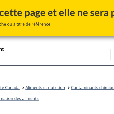
Passer
Passer
Passer
ette page et elle ne sera p
au
à
à
contenu
«
la
he ou à titre de référence.
principal
Au
version
sujet
HTML
du
simplifiée
gouvernement
»
/
R
Government
d
of
C
Canada
té Canada
Aliments et nutrition
Contaminants chimiq
rmation des aliments