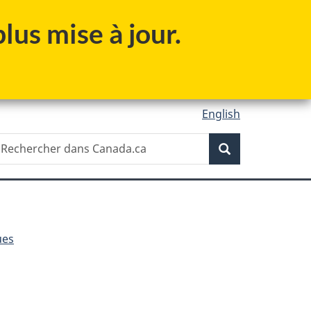
lus mise à jour.
English
Recherche
echercher
Recherche
ans
anada.ca
ues