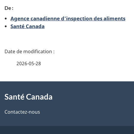
t
De :
r
Agence canadienne d'inspection des aliments
e
Santé Canada
n
s
D
e
é
2026-05-28
i
t
g
À
a
n
Santé Canada
propos
e
i
m
de
l
Contactez-nous
e
ce
s
n