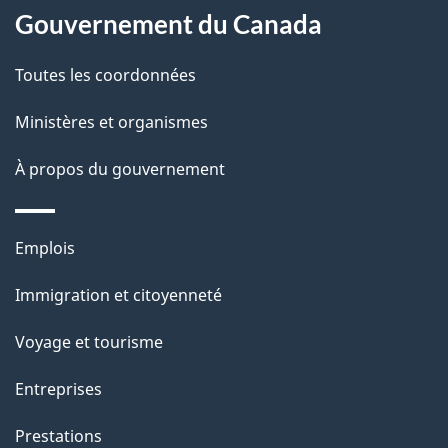
site
d
Gouvernement du Canada
t
e
s
Toutes les coordonnées
l
Ministères et organismes
a
À propos du gouvernement
p
a
Thèmes
Emplois
g
et
Immigration et citoyenneté
sujets
e
Voyage et tourisme
Entreprises
Prestations