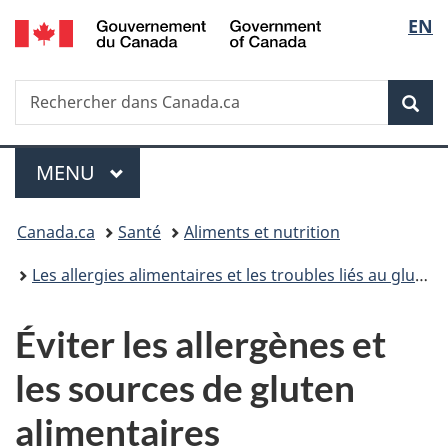
/
Sélec
EN
Passer
Passer
Passer
Government
au
à
à
de
of
contenu
«
la
Canada
Recherche
Rechercher
principal
Au
version
Rec
la
dans
sujet
HTML
Canada.ca
du
simplifiée
langu
Menu
gouvernement
MENU
PRINCIPAL
»
Vous
Canada.ca
Santé
Aliments et nutrition
êtes
Les allergies alimentaires et les troubles liés au gluten
ici :
Éviter les allergènes et
les sources de gluten
alimentaires